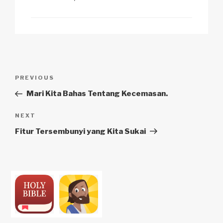
Navigasi
Previous
PREVIOUS
pos
Post
Mari Kita Bahas Tentang Kecemasan.
Next
NEXT
Post
Fitur Tersembunyi yang Kita Sukai