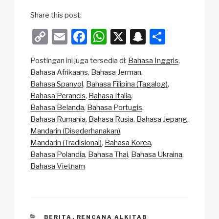
Share this post:
C
E
F
W
X
S
S
o
m
a
h
n
h
Postingan ini juga tersedia di:
Bahasa Inggris
p
ail
c
at
a
ar
Bahasa Afrikaans
Bahasa Jerman
y
e
s
p
e
Bahasa Spanyol
Bahasa Filipina (Tagalog)
Li
b
A
c
Bahasa Perancis
Bahasa Italia
Bahasa Belanda
Bahasa Portugis
n
o
p
h
Bahasa Rumania
Bahasa Rusia
Bahasa Jepang
k
o
p
at
Mandarin (Disederhanakan)
k
Mandarin (Tradisional)
Bahasa Korea
Bahasa Polandia
Bahasa Thai
Bahasa Ukraina
Bahasa Vietnam
CATEGORIES
BERITA
,
RENCANA ALKITAB