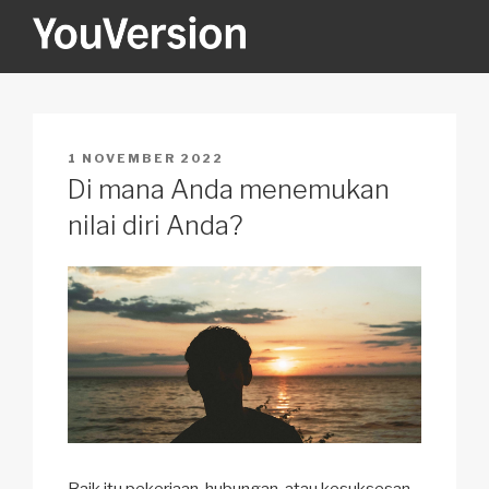
Skip
to
content
YOUVERSION
Seeking God every day.
POSTED
1 NOVEMBER 2022
ON
Di mana Anda menemukan
nilai diri Anda?
Baik itu pekerjaan, hubungan, atau kesuksesan,