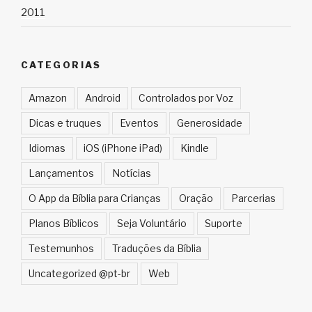
2011
CATEGORIAS
Amazon
Android
Controlados por Voz
Dicas e truques
Eventos
Generosidade
Idiomas
iOS (iPhone iPad)
Kindle
Lançamentos
Notícias
O App da Bíblia para Crianças
Oração
Parcerias
Planos Bíblicos
Seja Voluntário
Suporte
Testemunhos
Traduções da Bíblia
Uncategorized @pt-br
Web