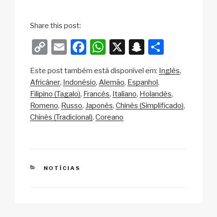
Share this post:
C
E
F
W
X
S
S
o
m
a
h
n
h
Este post também está disponível em:
Inglês
p
ail
c
at
a
ar
Africâner
Indonésio
Alemão
Espanhol
y
e
s
p
e
Filipino (Tagalo)
Francês
Italiano
Holandês
Li
b
A
c
Romeno
Russo
Japonês
Chinês (Simplificado)
Chinês (Tradicional)
Coreano
n
o
p
h
k
o
p
at
k
CATEGORIAS
NOTÍCIAS