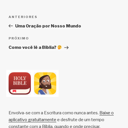
Navegação
Post
ANTERIORES
de
anterior
Uma Oração por Nosso Mundo
Post
Próximo
PRÓXIMO
post
Como você lê a Bíblia?
Envolva-se com a Escritura como nunca antes.
Baixe o
aplicativo gratuitamente
e desfrute de um tempo
constante com a Bíblia, quando e onde precisar.