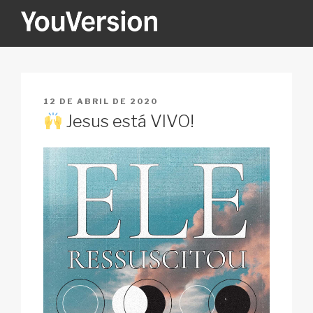
Pular
para
o
YOUVERSION
Seeking God every day.
conteúdo
PUBLICADO
12 DE ABRIL DE 2020
EM
Jesus está VIVO!