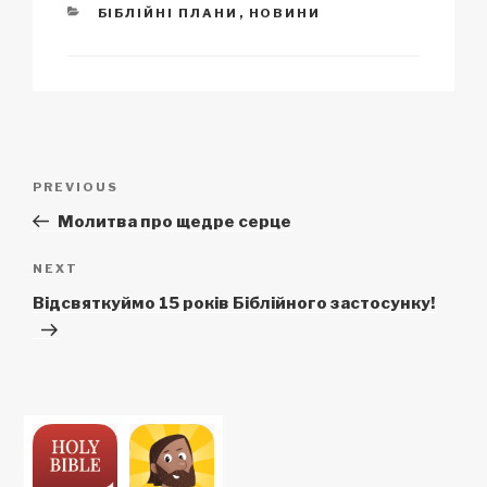
CATEGORIES
БІБЛІЙНІ ПЛАНИ
,
НОВИНИ
Post
Previous
PREVIOUS
navigation
Post
Молитва про щедре серце
Next
NEXT
Post
Відсвяткуймо 15 років Біблійного застосунку!