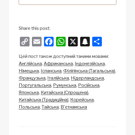
Share this post:
C
E
F
W
X
S
S
o
m
a
h
n
h
Цей пост також доступний такими мовами:
p
ail
c
at
a
ar
Англійська
Африканська
Індонезійська
y
e
s
p
e
Німецька
Іспанська
Філіпінська (Тагальська)
Li
b
A
c
Французька
Італійська
Нідерландська
Португальська
Румунська
Російська
n
o
p
h
Японська
Китайська (Спрощена)
k
o
p
at
Китайська (Традиційна)
Корейська
k
Польська
Тайська
В'єтнамська