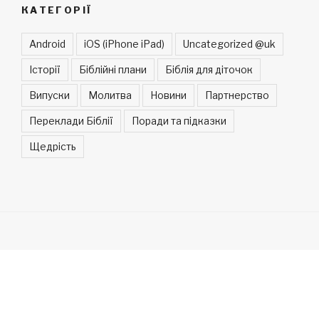
КАТЕГОРІЇ
Android
iOS (iPhone iPad)
Uncategorized @uk
Історії
Біблійні плани
Біблія для діточок
Випуски
Молитва
Новини
Партнерство
Переклади Біблії
Поради та підказки
Щедрість