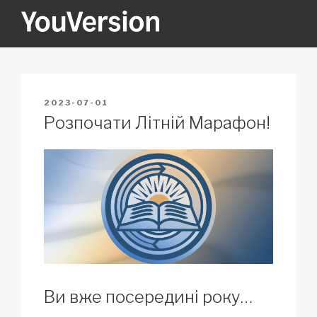
Skip
to
content
YOUVERSION
Seeking God every day.
POSTED
2023-07-01
ON
Розпочати Літній Марафон!
Ви вже посередині року…