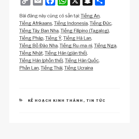
C
E
F
W
X
S
S
o
m
a
h
n
h
Bài đăng này cũng có sẵn tại:
Tiếng An
p
ail
c
at
a
ar
Tiếng Afrikaans
Tiếng Indonesia
Tiếng Đức
y
e
s
p
e
Tiếng Tây Ban Nha
Tiếng Filipino (Tagalog)
Li
b
A
c
Tiếng Pháp
Tiếng Ý
Tiếng Hà Lan
Tiếng Bồ Đào Nha
Tiếng Ru-ma-ni
Tiếng Nga
n
o
p
h
Tiếng Nhật
Tiếng Hán (giản thể)
k
o
p
at
Tiếng Hán (phồn thể)
Tiếng Hàn Quốc
k
Phần Lan
Tiếng Thái
Tiếng Ucraina
CATEGORIES
KẾ HOẠCH KINH THÁNH
,
TIN TỨC