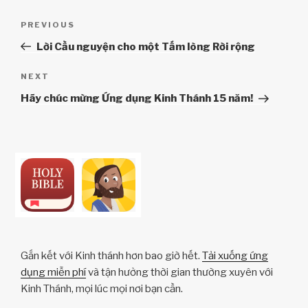
Điều
Previous
PREVIOUS
hướng
Post
Lời Cầu nguyện cho một Tấm lòng Rời rộng
bài
viết
Next
NEXT
Post
Hãy chúc mừng Ứng dụng Kinh Thánh 15 năm!
Gắn kết với Kinh thánh hơn bao giờ hết.
Tải xuống ứng
dụng miễn phí
và tận hưởng thời gian thường xuyên với
Kinh Thánh, mọi lúc mọi nơi bạn cần.