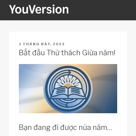
Skip
to
content
YOUVERSION
Seeking God every day.
POSTED
1 THÁNG BẢY, 2023
ON
Bắt đầu Thử thách Giữa năm!
Bạn đang đi được nửa năm…