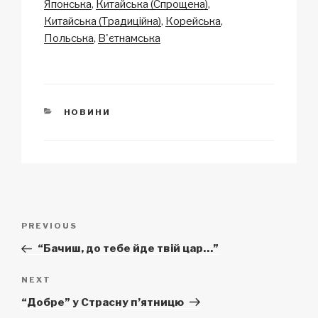
Японська
Китайська (Спрощена)
k
o
p
at
Китайська (Традиційна)
Корейська
k
Польська
В'єтнамська
CATEGORIES
НОВИНИ
Post
Previous
PREVIOUS
navigation
Post
“Бачиш, до тебе йде твій цар…”
Next
NEXT
Post
“Добре” у Страсну п’ятницю