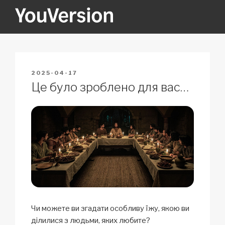
Skip
to
content
YOUVERSION
Seeking God every day.
POSTED
2025-04-17
ON
Це було зроблено для вас…
Чи можете ви згадати особливу їжу, якою ви
ділилися з людьми, яких любите?