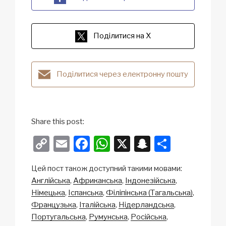
Поділитися на X
Поділитися через електронну пошту
Share this post:
C
E
F
W
X
S
S
o
m
a
h
n
h
Цей пост також доступний такими мовами:
p
ail
c
at
a
ar
Англійська
Африканська
Індонезійська
y
e
s
p
e
Німецька
Іспанська
Філіпінська (Тагальська)
Li
b
A
c
Французька
Італійська
Нідерландська
Португальська
Румунська
Російська
n
o
p
h