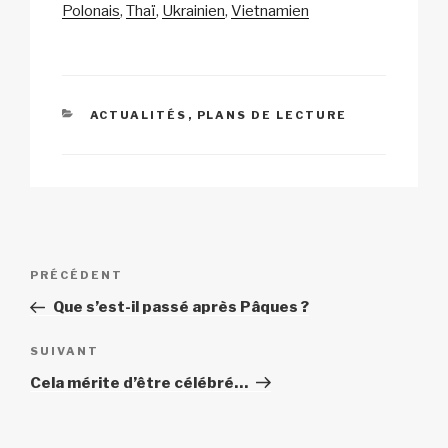
n
o
p
h
Polonais
Thaï
Ukrainien
Vietnamien
k
o
p
at
k
CATÉGORIES
ACTUALITÉS
,
PLANS DE LECTURE
Navigation
Article
PRÉCÉDENT
de
précédent
Que s’est-il passé après Pâques ?
l’article
Article
SUIVANT
suivant
Cela mérite d’être célébré…