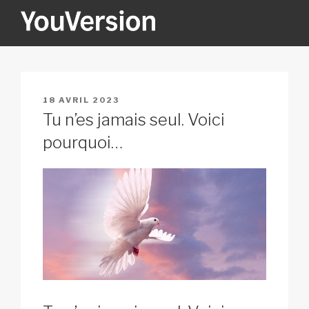
Aller
au
contenu
YOUVERSION
Seeking God every day.
principal
PUBLIÉ
18 AVRIL 2023
LE
Tu n’es jamais seul. Voici
pourquoi…