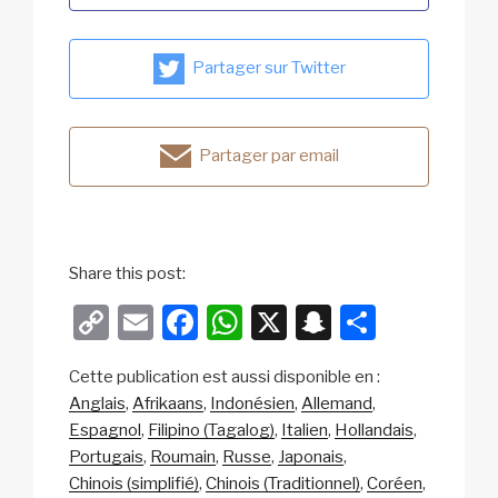
Partager sur Twitter
Partager par email
Share this post:
C
E
F
W
X
S
P
o
m
a
h
n
ar
Cette publication est aussi disponible en :
p
ail
c
at
a
ta
Anglais
Afrikaans
Indonésien
Allemand
y
e
s
p
g
Espagnol
Filipino (Tagalog)
Italien
Hollandais
Li
b
A
c
er
Portugais
Roumain
Russe
Japonais
Chinois (simplifié)
Chinois (Traditionnel)
Coréen