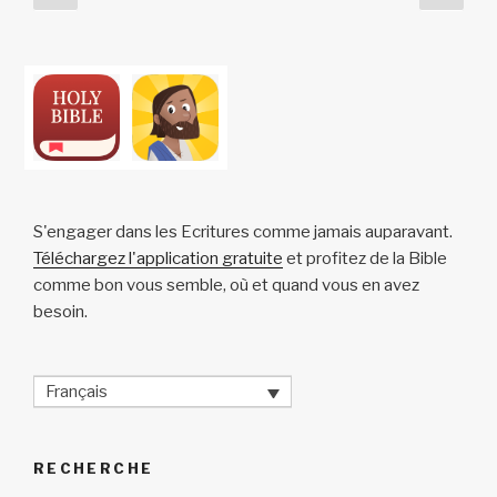
k
o
p
at
précédente
suiv
pagination
k
S'engager dans les Ecritures comme jamais auparavant.
Téléchargez l'application gratuite
et profitez de la Bible
comme bon vous semble, où et quand vous en avez
besoin.
Français
RECHERCHE