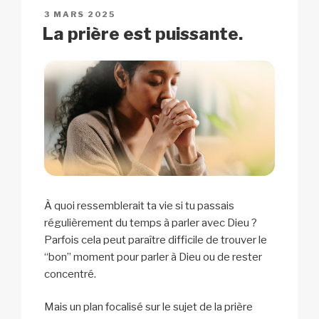
n
o
p
h
PUBLIÉ
3 MARS 2025
k
o
p
at
LE
La prière est puissante.
k
À quoi ressemblerait ta vie si tu passais
régulièrement du temps à parler avec Dieu ?
Parfois cela peut paraître difficile de trouver le
“bon” moment pour parler à Dieu ou de rester
concentré.
Mais un plan focalisé sur le sujet de la prière