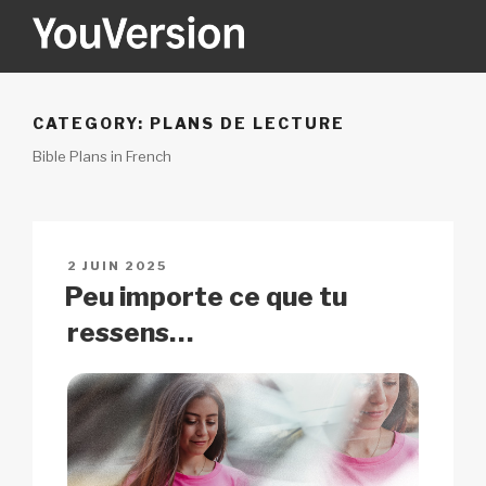
Aller
au
contenu
YOUVERSION
Seeking God every day.
principal
CATEGORY:
PLANS DE LECTURE
Bible Plans in French
PUBLIÉ
2 JUIN 2025
LE
Peu importe ce que tu
ressens…