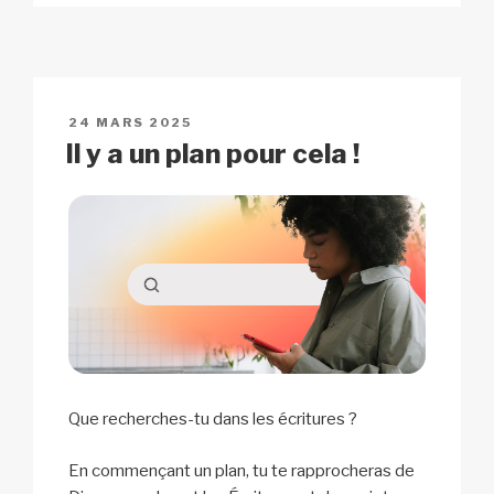
p
ail
c
at
a
ta
y
e
s
p
g
Li
b
A
c
er
n
o
p
h
PUBLIÉ
24 MARS 2025
k
o
p
at
LE
Il y a un plan pour cela !
k
Que recherches-tu dans les écritures ?
En commençant un plan, tu te rapprocheras de