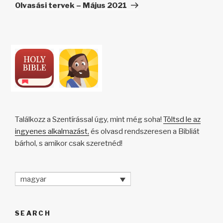
bejegyzés
Olvasási tervek – Május 2021
Találkozz a Szentírással úgy, mint még soha!
Töltsd le az
ingyenes alkalmazást,
és olvasd rendszeresen a Bibliát
bárhol, s amikor csak szeretnéd!
magyar
SEARCH