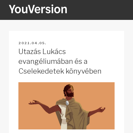
Tartalomhoz
YOUVERSION
Seeking God every day.
BEKÜLDVE:
2021.04.05.
Utazás Lukács
evangéliumában és a
Cselekedetek könyvében