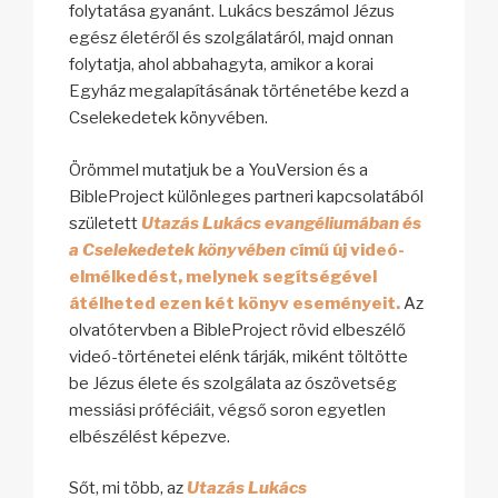
folytatása gyanánt. Lukács beszámol Jézus
egész életéről és szolgálatáról, majd onnan
folytatja, ahol abbahagyta, amikor a korai
Egyház megalapításának történetébe kezd a
Cselekedetek könyvében.
Örömmel mutatjuk be a YouVersion és a
BibleProject különleges partneri kapcsolatából
született
Utazás Lukács evangéliumában és
a Cselekedetek könyvében
című új videó-
elmélkedést, melynek segítségével
átélheted ezen két könyv eseményeit.
Az
olvatótervben a BibleProject rövid elbeszélő
videó-történetei elénk tárják, miként töltötte
be Jézus élete és szolgálata az ószövetség
messiási próféciáit, végső soron egyetlen
elbészélést képezve.
Sőt, mi több, az
Utazás Lukács