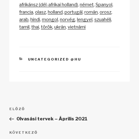
p
ail
c
at
a
sz
afrikánsz (dél-afrikai holland)
német
Spanyol
y
e
s
p
a
francia
olasz
holland
portugál
román
orosz
Li
b
A
c
m
arab
hindi
mongol
norvég
lengyel
szuahéli
tamil
thai
török
ukrán
vietnámi
n
o
p
h
e
k
o
p
at
g
k
KATEGÓRIÁK
UNCATEGORIZED @HU
Bejegyzés
Korábbi
ELŐZŐ
navigáció
bejegyzés
Olvasási tervek – Április 2021
Következő
KÖVETKEZŐ