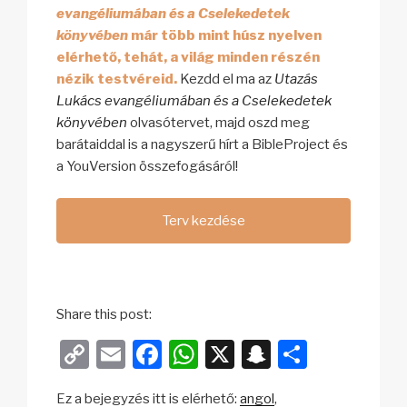
evangéliumában és a Cselekedetek
könyvében
már több mint húsz nyelven
elérhető, tehát, a világ minden részén
nézik testvéreid.
Kezdd el ma az
Utazás
Lukács evangéliumában és a Cselekedetek
könyvében
olvasótervet, majd oszd meg
barátaiddal is a nagyszerű hírt a BibleProject és
a YouVersion összefogásáról!
Terv kezdése
Share this post:
C
E
F
W
X
S
O
o
m
a
h
n
s
Ez a bejegyzés itt is elérhető:
angol