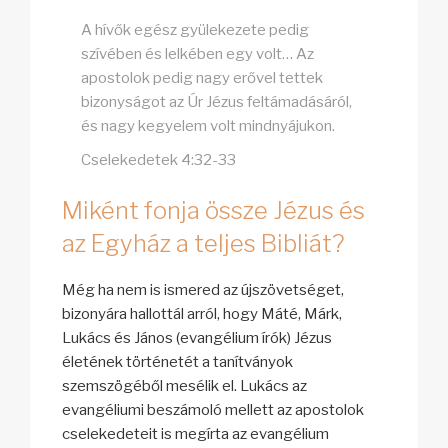
A hívők egész gyülekezete pedig
szívében és lelkében egy volt… Az
apostolok pedig nagy erővel tettek
bizonyságot az Úr Jézus feltámadásáról,
és nagy kegyelem volt mindnyájukon.
Cselekedetek 4:32-33
Miként fonja össze Jézus és
az Egyház a teljes Bibliát?
Még ha nem is ismered az újszövetséget,
bizonyára hallottál arról, hogy Máté, Márk,
Lukács és János (evangélium írók) Jézus
életének történetét a tanítványok
szemszögéből mesélik el. Lukács az
evangéliumi beszámoló mellett az apostolok
cselekedeteit is megírta az evangélium