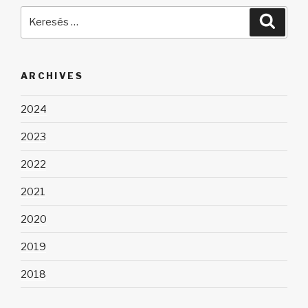
Keresés
Keres
a
következő
kifejezésre:
ARCHIVES
2024
2023
2022
2021
2020
2019
2018