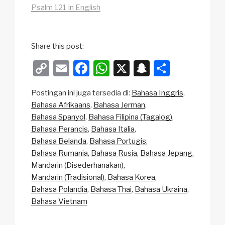
Psalm 121 in English
Share this post:
C
E
F
W
X
S
S
o
m
a
h
n
h
Postingan ini juga tersedia di:
Bahasa Inggris
p
ail
c
at
a
ar
Bahasa Afrikaans
Bahasa Jerman
y
e
s
p
e
Bahasa Spanyol
Bahasa Filipina (Tagalog)
Li
b
A
c
Bahasa Perancis
Bahasa Italia
Bahasa Belanda
Bahasa Portugis
n
o
p
h
Bahasa Rumania
Bahasa Rusia
Bahasa Jepang
k
o
p
at
Mandarin (Disederhanakan)
k
Mandarin (Tradisional)
Bahasa Korea
Bahasa Polandia
Bahasa Thai
Bahasa Ukraina
Bahasa Vietnam