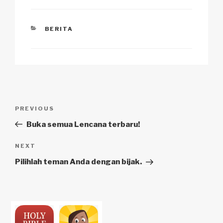
CATEGORIES
BERITA
Navigasi
Previous
PREVIOUS
pos
Post
Buka semua Lencana terbaru!
Next
NEXT
Post
Pilihlah teman Anda dengan bijak.