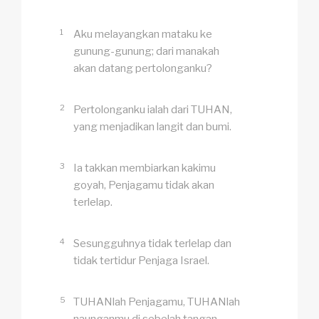
1
Aku melayangkan mataku ke
gunung-gunung; dari manakah
akan datang pertolonganku?
2
Pertolonganku ialah dari TUHAN,
yang menjadikan langit dan bumi.
3
Ia takkan membiarkan kakimu
goyah, Penjagamu tidak akan
terlelap.
4
Sesungguhnya tidak terlelap dan
tidak tertidur Penjaga Israel.
5
TUHANlah Penjagamu, TUHANlah