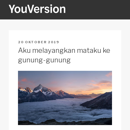
Skip
to
content
YOUVERSION
Seeking God every day.
POSTED
20 OKTOBER 2019
ON
Aku melayangkan mataku ke
gunung-gunung