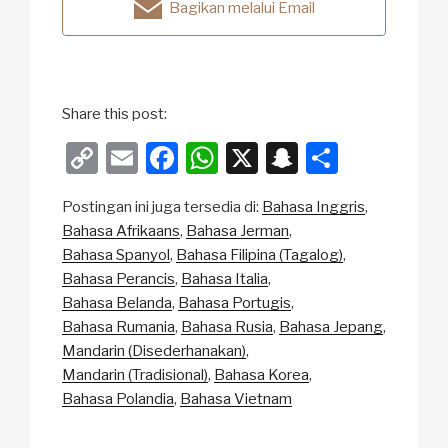
Bagikan melalui Email
Share this post:
C
E
F
W
X
S
S
o
m
a
h
n
h
Postingan ini juga tersedia di:
Bahasa Inggris
p
ail
c
at
a
ar
Bahasa Afrikaans
Bahasa Jerman
y
e
s
p
e
Bahasa Spanyol
Bahasa Filipina (Tagalog)
Li
b
A
c
Bahasa Perancis
Bahasa Italia
Bahasa Belanda
Bahasa Portugis
n
o
p
h
Bahasa Rumania
Bahasa Rusia
Bahasa Jepang
k
o
p
at
Mandarin (Disederhanakan)
k
Mandarin (Tradisional)
Bahasa Korea
Bahasa Polandia
Bahasa Vietnam