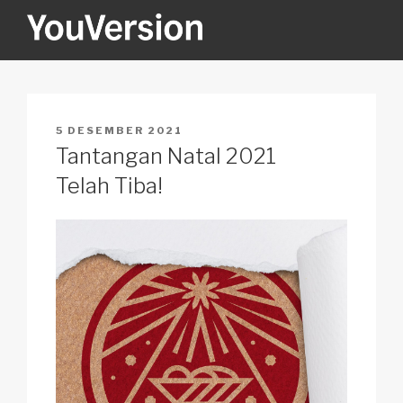
Skip
to
content
YOUVERSION
Seeking God every day.
POSTED
5 DESEMBER 2021
ON
Tantangan Natal 2021
Telah Tiba!