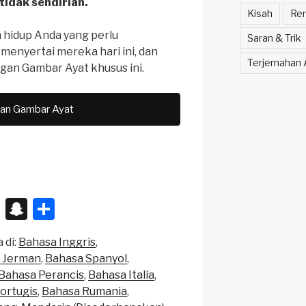
tidak sendirian.
Kisah
Ren
 hidup Anda yang perlu
Saran & Trik
enyertai mereka hari ini, dan
Terjemahan A
an Gambar Ayat khusus ini.
an Gambar Ayat
X
S
S
n
h
 di:
Bahasa Inggris
a
ar
 Jerman
Bahasa Spanyol
p
e
Bahasa Perancis
Bahasa Italia
c
ortugis
Bahasa Rumania