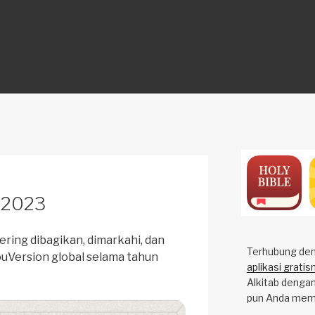
ON
 2023
sering dibagikan, dimarkahi, dan
Terhubung deng
ouVersion global selama tahun
aplikasi gratis
Alkitab dengan
pun Anda mem