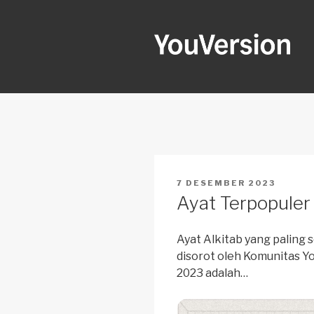
Skip
to
content
YOUVERSI
Seeking God every day.
POSTED
7 DESEMBER 2023
ON
Ayat Terpopuler
Ayat Alkitab yang paling 
disorot oleh Komunitas Y
2023 adalah…