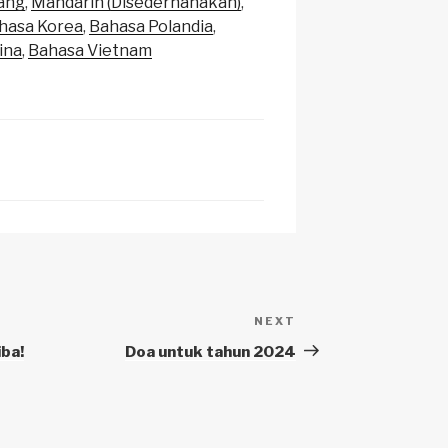
ang
Mandarin (Disederhanakan)
h
hasa Korea
Bahasa Polandia
at
ina
Bahasa Vietnam
NEXT
Next
Post
iba!
Doa untuk tahun 2024