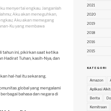
2021
Aku menyertai engkau. Janganlah
Allahmu; Aku akan meneguhkan,
2020
engkau; Aku akan memegang
2019
kanan-Ku yang membawa
2018
2016
2015
 tahun ini, pikirkan saat ketika
n Hadirat Tuhan, kasih-Nya, dan
KATEGORI
n hal-hal itu sekarang.
Amazon
Komunitas global yang mengalami
Aplikasi Alk
berbagai bahasa dan negara di
Berita
Do
Kemitraan