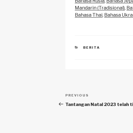
Bahasa Rusia
Bahasa Jep
n
o
p
Mandarin (Tradisional)
Ba
k
o
p
Bahasa Thai
Bahasa Ukra
k
CATEGORIES
BERITA
Navigasi
Previous
PREVIOUS
pos
Post
Tantangan Natal 2023 telah t