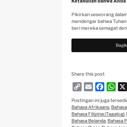
Ketahuilah bahwa Anda 
Pikirkan seseorang dalam
mendengar bahwa Tuhan m
beri mereka semagat deng
Bagik
Share this post:
C
E
F
W
o
m
a
h
Postingan ini juga tersedia
p
ail
c
at
Bahasa Afrikaans
Bahasa
y
e
s
Bahasa Filipina (Tagalog)
Li
b
A
Bahasa Belanda
Bahasa P