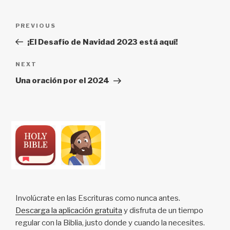
Post
Previous
PREVIOUS
navigation
Post
¡El Desafío de Navidad 2023 está aquí!
Next
NEXT
Post
Una oración por el 2024
Involúcrate en las Escrituras como nunca antes.
Descarga la aplicación gratuita
y disfruta de un tiempo
regular con la Biblia, justo donde y cuando la necesites.