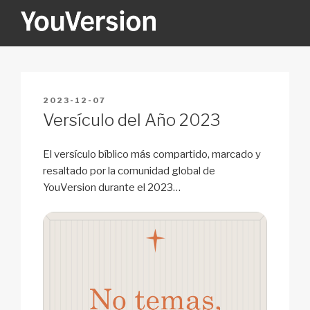
Skip
to
content
YOUVERSION
Seeking God every day.
POSTED
2023-12-07
ON
Versículo del Año 2023
El versículo bíblico más compartido, marcado y
resaltado por la comunidad global de
YouVersion durante el 2023…