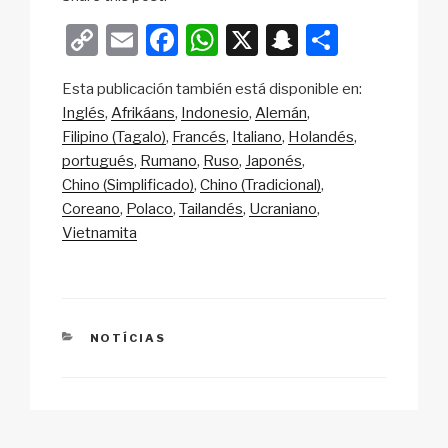
C
E
F
W
X
S
S
o
m
a
h
n
h
Esta publicación también está disponible en:
p
ail
c
at
a
ar
Inglés
Afrikáans
Indonesio
Alemán
y
e
s
p
e
Filipino (Tagalo)
Francés
Italiano
Holandés
Li
b
A
c
portugués
Rumano
Ruso
Japonés
Chino (Simplificado)
Chino (Tradicional)
n
o
p
h
Coreano
Polaco
Tailandés
Ucraniano
k
o
p
at
Vietnamita
k
CATEGORIES
NOTÍCIAS