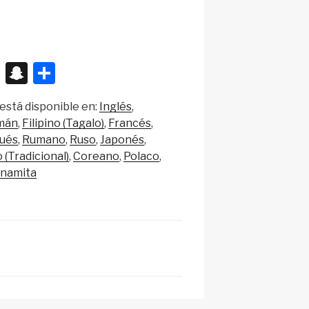
X
S
S
n
h
está disponible en:
Inglés
a
ar
mán
Filipino (Tagalo)
Francés
p
e
ués
Rumano
Ruso
Japonés
c
 (Tradicional)
Coreano
Polaco
tnamita
h
at