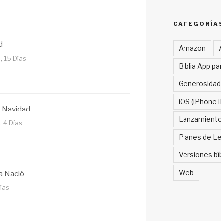
CATEGORÍA
d
Amazon
, 15 Días
Biblia App pa
Generosidad
iOS (iPhone i
a Navidad
Lanzamient
, 4 Días
Planes de Le
Versiones bí
Web
a Nació
ías