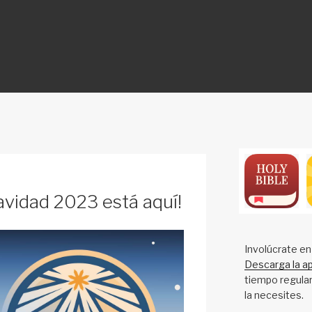
ON
avidad 2023 está aquí!
Involúcrate en
Descarga la ap
tiempo regular
la necesites.