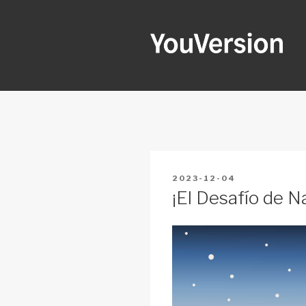
Skip
to
content
YOUVERSI
Seeking God every day.
POSTED
2023-12-04
ON
¡El Desafío de N