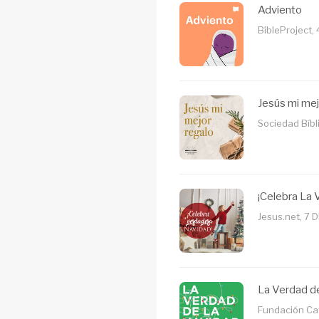
Adviento
BibleProject, 
Jesús mi mej
Sociedad Bíbli
¡Celebra La 
Jesus.net, 7 D
La Verdad d
Fundación Cate