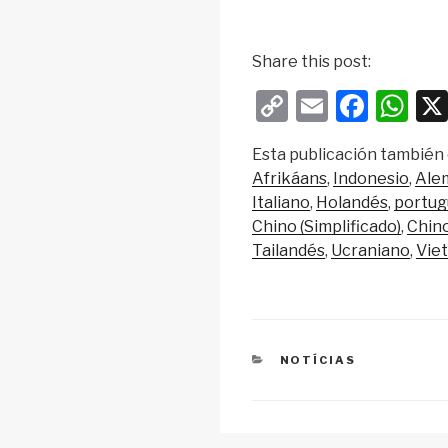
Share this post:
C
E
F
W
o
m
a
h
Esta publicación también 
p
ail
c
at
Afrikáans
Indonesio
Ale
y
e
s
Italiano
Holandés
portug
Li
b
A
Chino (Simplificado)
Chino
Tailandés
Ucraniano
Vie
n
o
p
k
o
p
k
CATEGORIES
NOTÍCIAS