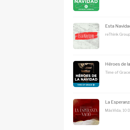
Esta Navida
reThink Group
Héroes de l
Time of Grace
La Esperanz
MásVida, 10 D