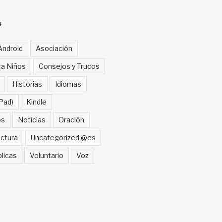
S
Android
Asociación
ra Niños
Consejos y Trucos
Historias
Idiomas
Pad)
Kindle
os
Notícias
Oración
ctura
Uncategorized @es
blicas
Voluntario
Voz