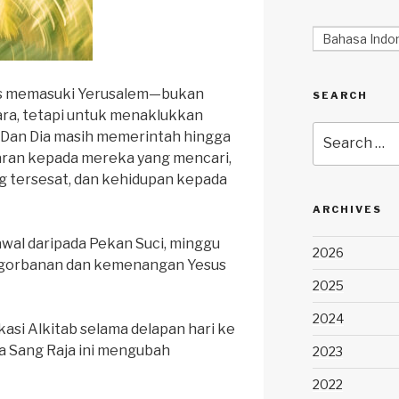
Bahasa Indo
us memasuki Yerusalem—bukan
SEARCH
ra, tetapi untuk menaklukkan
Search
t. Dan Dia masih memerintah hingga
for:
aran kepada mereka yang mencari,
g tersesat, dan kehidupan kepada
ARCHIVES
wal daripada Pekan Suci, minggu
2026
gorbanan dan kemenangan Yesus
2025
2024
ikasi Alkitab selama delapan hari ke
a Sang Raja ini mengubah
2023
2022