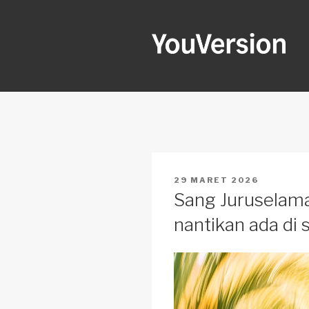
Skip
to
content
YOUVERSI
Seeking God every day.
POSTED
29 MARET 2026
ON
Sang Juruselama
nantikan ada di s