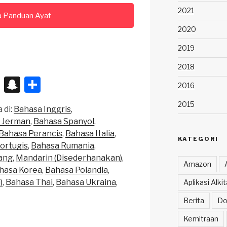
2021
 Panduan Ayat
2020
2019
2018
X
S
S
2016
n
h
2015
 di:
Bahasa Inggris
a
ar
 Jerman
Bahasa Spanyol
p
e
Bahasa Perancis
Bahasa Italia
KATEGORI
c
ortugis
Bahasa Rumania
ang
Mandarin (Disederhanakan)
h
Amazon
hasa Korea
Bahasa Polandia
at
)
Bahasa Thai
Bahasa Ukraina
Aplikasi Alk
Berita
Do
Kemitraan