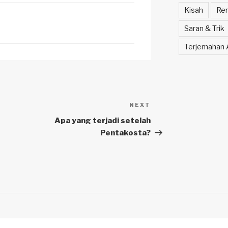
Kisah
Ren
Saran & Trik
Terjemahan A
NEXT
Next
Post
Apa yang terjadi setelah
Pentakosta?