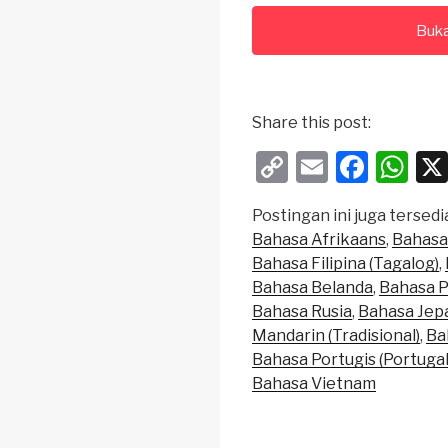
Buka
Share this post:
C
E
F
W
o
m
a
h
Postingan ini juga tersedia
p
ail
c
at
Bahasa Afrikaans
Bahasa
y
e
s
Bahasa Filipina (Tagalog)
Li
b
A
Bahasa Belanda
Bahasa P
Bahasa Rusia
Bahasa Jep
n
o
p
Mandarin (Tradisional)
Ba
k
o
p
Bahasa Portugis (Portugal
k
Bahasa Vietnam