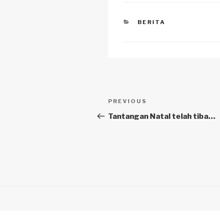
CATEGORIES
BERITA
Navigasi
Previous
PREVIOUS
pos
Post
Tantangan Natal telah tiba…