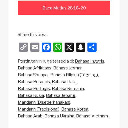
Baca Matius 28:18-20
Share this post:
C
E
F
W
X
S
S
o
m
a
h
n
h
Postingan ini juga tersedia di:
Bahasa Inggris
p
ail
c
at
a
ar
Bahasa Afrikaans
Bahasa Jerman
y
e
s
p
e
Bahasa Spanyol
Bahasa Filipina (Tagalog)
Li
b
A
c
Bahasa Perancis
Bahasa Italia
Bahasa Portugis
Bahasa Rumania
n
o
p
h
Bahasa Rusia
Bahasa Jepang
k
o
p
at
Mandarin (Disederhanakan)
k
Mandarin (Tradisional)
Bahasa Korea
Bahasa Arab
Bahasa Ukraina
Bahasa Vietnam