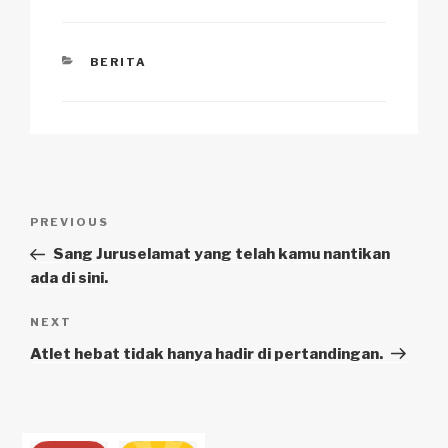
CATEGORIES
BERITA
Navigasi
Previous
PREVIOUS
pos
Post
Sang Juruselamat yang telah kamu nantikan
ada di sini.
Next
NEXT
Post
Atlet hebat tidak hanya hadir di pertandingan.