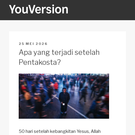
Skip
to
content
YOUVERSION
Seeking God every day.
POSTED
25 MEI 2026
ON
Apa yang terjadi setelah
Pentakosta?
50 hari setelah kebangkitan Yesus, Allah