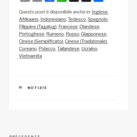
o
m
a
h
n
o
Questo post è disponibile anche in:
Inglese
p
ail
c
at
a
n
Afrikaans
Indonesiano
Tedesco
Spagnolo
y
e
s
p
di
Filippino (Tagalog)
Francese
Olandese
Li
b
A
c
vi
Portoghese
Rumeno
Russo
Giapponese
Cinese (Semplificato)
Cinese (Tradizionale)
n
o
p
h
di
Coreano
Polacco
Tailandese
Ucraino
k
o
p
at
Vietnamita
k
CATEGORIE
NOTIZIE
Navigazione
PRECEDENTE