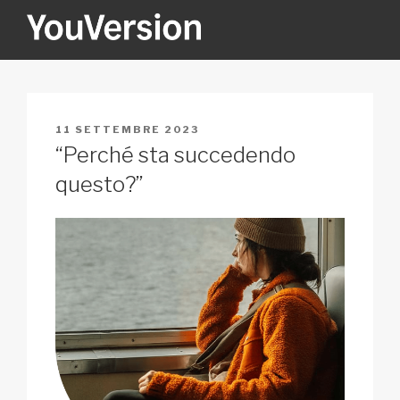
Salta
al
contenuto
YOUVERSION
Seeking God every day.
PUBBLICATO
11 SETTEMBRE 2023
IL
“Perché sta succedendo
questo?”