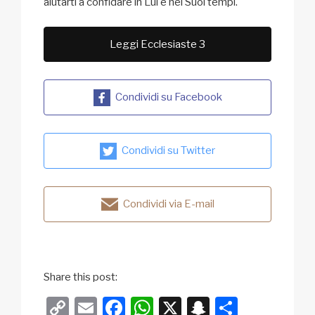
aiutarti a confidare in Lui e nei Suoi tempi.
Leggi Ecclesiaste 3
Condividi su Facebook
Condividi su Twitter
Condividi via E-mail
Share this post:
C
E
F
W
X
S
C