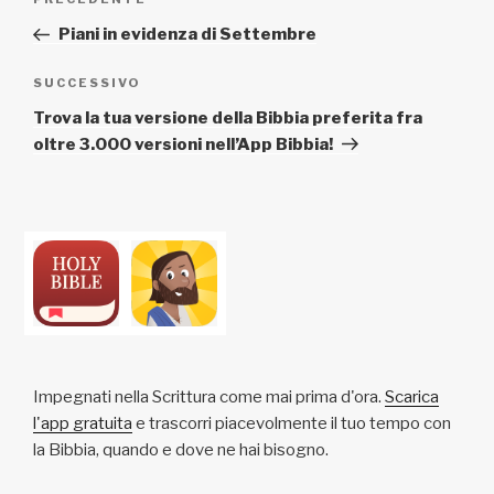
Articolo
articoli
precedente:
Piani in evidenza di Settembre
Articolo
SUCCESSIVO
successivo
Trova la tua versione della Bibbia preferita fra
oltre 3.000 versioni nell’App Bibbia!
Impegnati nella Scrittura come mai prima d'ora.
Scarica
l'app gratuita
e trascorri piacevolmente il tuo tempo con
la Bibbia, quando e dove ne hai bisogno.