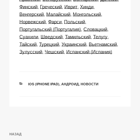
Финский
Греческий
Иврит
Хинди
Венгерский
Малайский
Монгольский
Норвежский
Фарси
Польский
Португальский (Португалия)
Словацкий
Суахили
Шведский
Тамильский
Телугу
Тайский
Турецкий
Украинский
Вьетнамский
Зулусский
Чешский
Испанский (Испания)
РУБРИКИ
IOS (IPHONE IPAD)
,
АНДРОИД
,
НОВОСТИ
Навигация
Предыдущая
НАЗАД
по