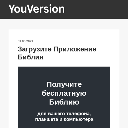
Перейти
к
содержимому
YOUVERSION
Seeking God every day.
ОПУБЛИКОВАНО
31.05.2021
Загрузите Приложение
Библия
Получите
бесплатную
Библию
для вашего телефона,
планшета и компьютера