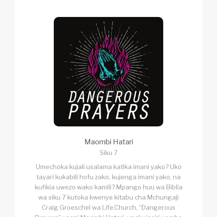
Maombi Hatari
Siku 7
Umechoka kujali usalama katika imani yako? Uko
tayari kukabili hofu zako, kujenga imani yako, na
kufikia uwezo wako kamili? Mpango huu wa Biblia
wa siku 7 kutoka kwenye kitabu cha Mchungaji
Craig Groeschel wa Life.Church, “Dangerous