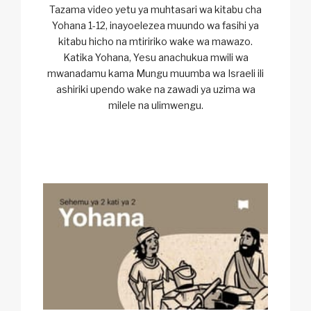
Tazama video yetu ya muhtasari wa kitabu cha
Yohana 1-12, inayoelezea muundo wa fasihi ya
kitabu hicho na mtiririko wake wa mawazo.
Katika Yohana, Yesu anachukua mwili wa
mwanadamu kama Mungu muumba wa Israeli ili
ashiriki upendo wake na zawadi ya uzima wa
milele na ulimwengu.