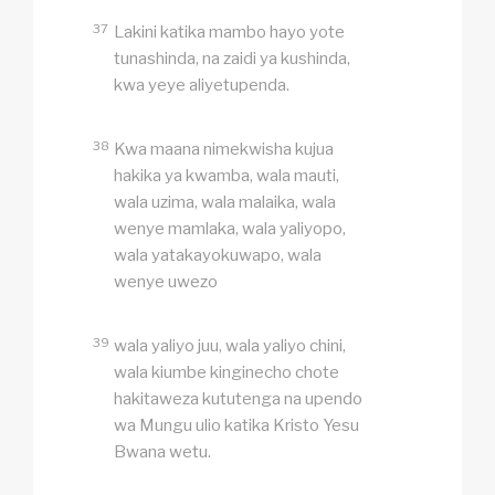
37
Lakini katika mambo hayo yote
tunashinda, na zaidi ya kushinda,
kwa yeye aliyetupenda.
38
Kwa maana nimekwisha kujua
hakika ya kwamba, wala mauti,
wala uzima, wala malaika, wala
wenye mamlaka, wala yaliyopo,
wala yatakayokuwapo, wala
wenye uwezo
39
wala yaliyo juu, wala yaliyo chini,
wala kiumbe kinginecho chote
hakitaweza kututenga na upendo
wa Mungu ulio katika Kristo Yesu
Bwana wetu.