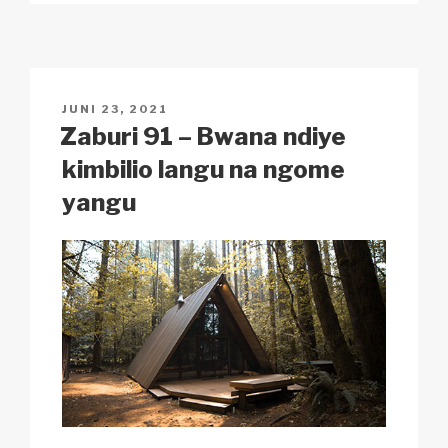
p
ail
c
at
a
ar
y
e
s
p
e
Li
b
A
c
n
o
p
h
POSTED
JUNI 23, 2021
k
o
p
at
ON
Zaburi 91 – Bwana ndiye
k
kimbilio langu na ngome
yangu