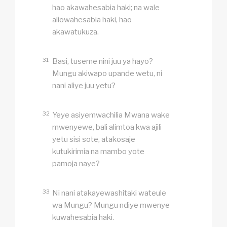
hao akawahesabia haki; na wale
aliowahesabia haki, hao
akawatukuza.
31
Basi, tuseme nini juu ya hayo?
Mungu akiwapo upande wetu, ni
nani aliye juu yetu?
32
Yeye asiyemwachilia Mwana wake
mwenyewe, bali alimtoa kwa ajili
yetu sisi sote, atakosaje
kutukirimia na mambo yote
pamoja naye?
33
Ni nani atakayewashitaki wateule
wa Mungu? Mungu ndiye mwenye
kuwahesabia haki.