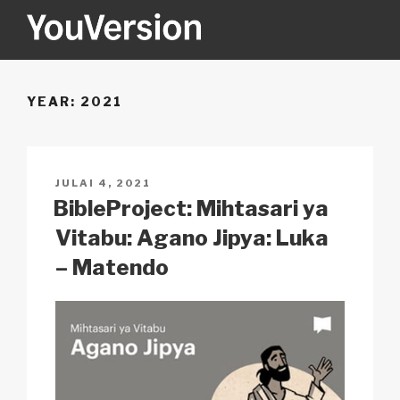
Skip
to
content
YOUVERSION
Seeking God every day.
YEAR:
2021
POSTED
JULAI 4, 2021
ON
BibleProject: Mihtasari ya
Vitabu: Agano Jipya: Luka
– Matendo