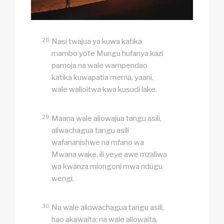
28
Nasi twajua ya kuwa katika
mambo yote Mungu hufanya kazi
pamoja na wale wampendao
katika kuwapatia mema, yaani,
wale walioitwa kwa kusudi lake.
29
Maana wale aliowajua tangu asili,
aliwachagua tangu asili
wafananishwe na mfano wa
Mwana wake, ili yeye awe mzaliwa
wa kwanza miongoni mwa ndugu
wengi.
30
Na wale aliowachagua tangu asili,
hao akawaita; na wale aliowaita,