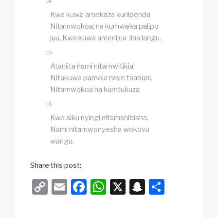
14
Kwa kuwa amekaza kunipenda
Nitamwokoa; na kumweka palipo
juu, Kwa kuwa amenijua Jina langu.
15
Ataniita nami nitamwitikia;
Nitakuwa pamoja naye taabuni,
Nitamwokoa na kumtukuza
16
Kwa siku nyingi nitamshibisha,
Nami nitamwonyesha wokovu
wangu.
Share this post:
C
E
F
W
X
S
S
o
m
a
h
n
h
p
ail
c
at
a
ar