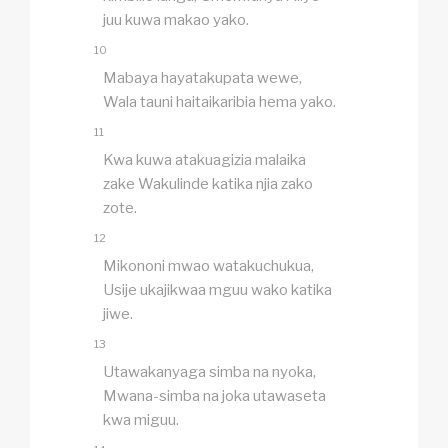
juu kuwa makao yako.
10
Mabaya hayatakupata wewe,
Wala tauni haitaikaribia hema yako.
11
Kwa kuwa atakuagizia malaika
zake Wakulinde katika njia zako
zote.
12
Mikononi mwao watakuchukua,
Usije ukajikwaa mguu wako katika
jiwe.
13
Utawakanyaga simba na nyoka,
Mwana-simba na joka utawaseta
kwa miguu.