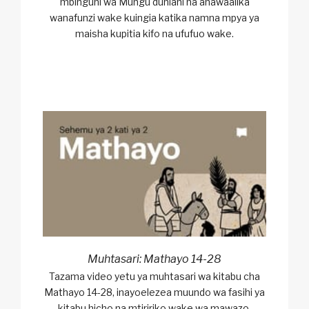
mbinguni wa Mungu duniani na anawaalika
wanafunzi wake kuingia katika namna mpya ya
maisha kupitia kifo na ufufuo wake.
Muhtasari: Mathayo 14-28
Tazama video yetu ya muhtasari wa kitabu cha
Mathayo 14-28, inayoelezea muundo wa fasihi ya
kitabu hicho na mtiririko wake wa mawazo.