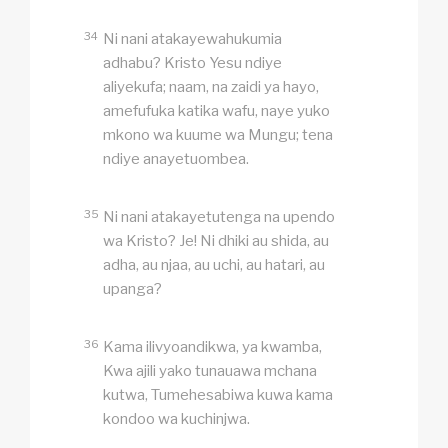
34
Ni nani atakayewahukumia
adhabu? Kristo Yesu ndiye
aliyekufa; naam, na zaidi ya hayo,
amefufuka katika wafu, naye yuko
mkono wa kuume wa Mungu; tena
ndiye anayetuombea.
35
Ni nani atakayetutenga na upendo
wa Kristo? Je! Ni dhiki au shida, au
adha, au njaa, au uchi, au hatari, au
upanga?
36
Kama ilivyoandikwa, ya kwamba,
Kwa ajili yako tunauawa mchana
kutwa, Tumehesabiwa kuwa kama
kondoo wa kuchinjwa.