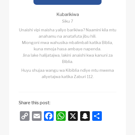
Kubarikiwa
Siku 7
Unaishi vipi maisha yaliyo barikiwa? Naamini kila mtu
anahamu na anatafuta jibu hili.
Miongoni mwa wahusika mbalimbali katika Biblia,
kuna mmoja hasa ambaye napenda.
Jina lake halijatajwa, lakini anaishi kwa kanuni za
Biblia.
Huyu shujaa wangu wa Kibiblia ndiye mtu mwema
aliyetajwa katika Zaburi 112.
Share this post:
C
E
F
W
X
S
S
o
m
a
h
n
h