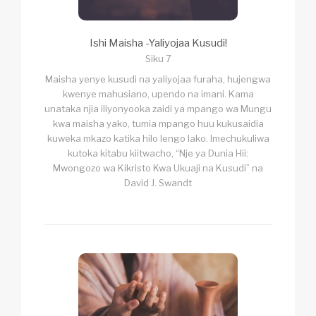
Ishi Maisha -Yaliyojaa Kusudi!
Siku 7
Maisha yenye kusudi na yaliyojaa furaha, hujengwa
kwenye mahusiano, upendo na imani. Kama
unataka njia iliyonyooka zaidi ya mpango wa Mungu
kwa maisha yako, tumia mpango huu kukusaidia
kuweka mkazo katika hilo lengo lako. Imechukuliwa
kutoka kitabu kiitwacho, “Nje ya Dunia Hii:
Mwongozo wa Kikristo Kwa Ukuaji na Kusudi” na
David J. Swandt