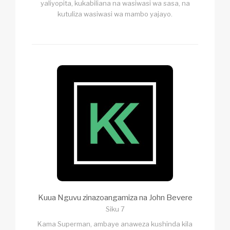
yaliyopita, kukabiliana na wasiwasi wa sasa, na
kutuliza wasiwasi wa mambo yajayo.
Kuua Nguvu zinazoangamiza na John Bevere
Siku 7
Kama Superman, ambaye anaweza kushinda kila