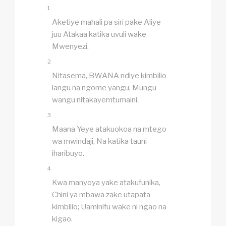
1
Aketiye mahali pa siri pake Aliye
juu Atakaa katika uvuli wake
Mwenyezi.
2
Nitasema, BWANA ndiye kimbilio
langu na ngome yangu, Mungu
wangu nitakayemtumaini.
3
Maana Yeye atakuokoa na mtego
wa mwindaji, Na katika tauni
iharibuyo.
4
Kwa manyoya yake atakufunika,
Chini ya mbawa zake utapata
kimbilio; Uaminifu wake ni ngao na
kigao.