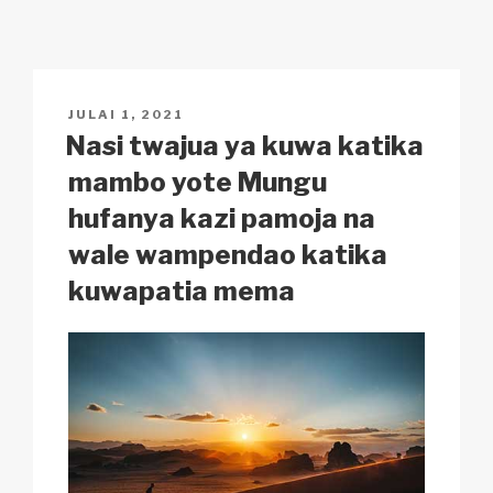
y
e
s
p
e
Li
b
A
c
n
o
p
h
POSTED
JULAI 1, 2021
k
o
p
at
ON
Nasi twajua ya kuwa katika
k
mambo yote Mungu
hufanya kazi pamoja na
wale wampendao katika
kuwapatia mema