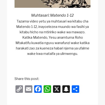
Muhtasari: Matendo 1-12
Tazama video yetu ya muhtasari wa kitabu cha
Matendo 1-12, inayoelezea muundo wa fasihi ya
kitabu hicho na mtiririko wake wa mawazo.
Katika Matendo, Yesu anamtuma Roho
Mtakatifu kuwatia nguvu wanafunzi wake katika
harakati zao za kueneza habari njema ya ufalme
wake kwa mataifa ya ulimwengu.
Share this post:
C
E
F
W
X
S
S
o
m
a
h
n
h
p
ail
c
at
a
ar