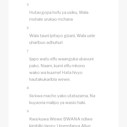
5
Hutaogopa hofu ya usiku, Wala
mshale urukao mchana
6
Wala tauni ipitayo gizani, Wala uele
uharibuo adhuhuri
7
Ijapo watu elfu waanguka ubavuni
pako. Naam, kumi elfu mkono
wako wa kuume! Hata hivyo
hautakukaribia wewe.
8
Ila kwa macho yako utatazama, Na
kuyaona malipo ya wasio haki.
9
Kwa kuwa Wewe BWANA ndiwe
kimbilio langu; Umemfanya Aliye