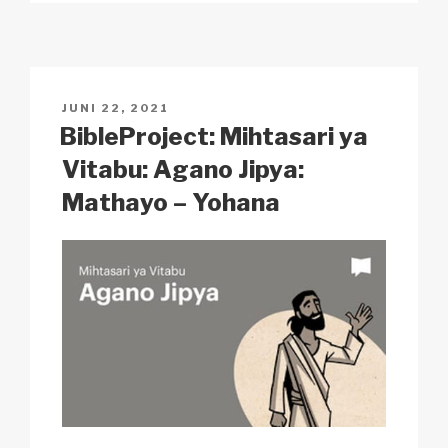
y
e
s
p
e
Li
b
A
c
n
o
p
h
POSTED
JUNI 22, 2021
k
o
p
at
ON
BibleProject: Mihtasari ya
k
Vitabu: Agano Jipya:
Mathayo – Yohana