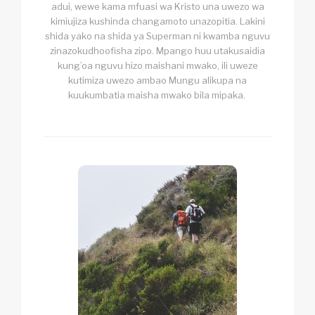
adui, wewe kama mfuasi wa Kristo una uwezo wa
kimiujiza kushinda changamoto unazopitia. Lakini
shida yako na shida ya Superman ni kwamba nguvu
zinazokudhoofisha zipo. Mpango huu utakusaidia
kung’oa nguvu hizo maishani mwako, ili uweze
kutimiza uwezo ambao Mungu alikupa na
kuukumbatia maisha mwako bila mipaka.