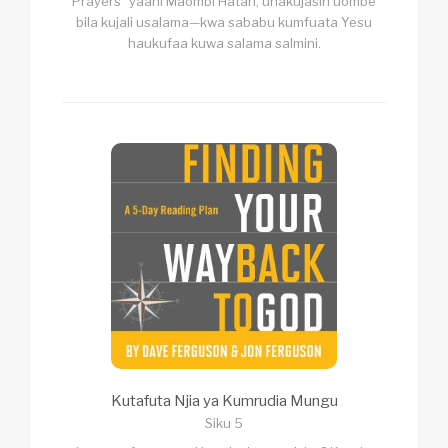
Prayers” yaani Maombi Hatari, unakujasiri uombe
bila kujali usalama—kwa sababu kumfuata Yesu
haukufaa kuwa salama salmini.
Kutafuta Njia ya Kumrudia Mungu
Siku 5