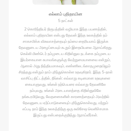
எல்லாம் புதிதாயின
5 நாட்கள்
2 கொரிந்தியர் நிரூபத்தின் வழியாக இந்த பயணத்தில்,
எல்லாம் புதிதாயின என்பது தேவன் இந்த உலகத்தில் நம்
சாகசமிக்க விசுவாசத்தையும் நம்மை தைரியமாய் இருக்க
தேவனுடைய அழைப்பையும் கூறும் இறையியலை ஆராய்கிறது.
கெல்லி மிண்டெர் நம்முடைய கிறிஸ்துவ நடக்கை நம்முடைய
இயர்கையான சுபாவங்களுக்கு வேற்றுமையானவை என்றும்,
ஆனால் அது நித்தியமாகவும், எண்ணிலடங்காதமுறையிலும்
சிறந்தது என்றும் நாம் புரிந்துகொள்ள உதவுகிறார். இந்த 5-நாள்
வாசிப்பு திட்டத்தில், நீங்கள்: எவ்வாறு கடினமான உறவுகளை
கையாளுவது, உங்கள் நற்பெயரை எவ்வாறு தேவனிலே
நம்புவது, உங்கள் அடையாளத்தை கிறிஸ்துவிலே
நங்கூரமிடுவது, வேதனைகளின் காரணத்தையும் அவற்றில்
தேவனுடைய ஏற்ப்பாடுகளையும் புரிந்துகொள்வது, மற்றும்
எப்படி நாம் இந்த உலகத்திற்கு ஒரு சுவிசேஷ வெளிச்சமாக
இருப்பது என்பதைக்குறித்து ஆராய்வீர்கள்.