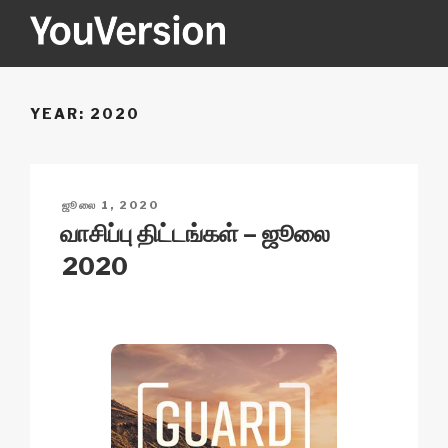
Skip
to
content
YOUVERSION
Seeking God every day.
YEAR:
2020
POSTED
ஜூலை 1, 2020
ON
வாசிப்பு திட்டங்கள் – ஜூலை
2020