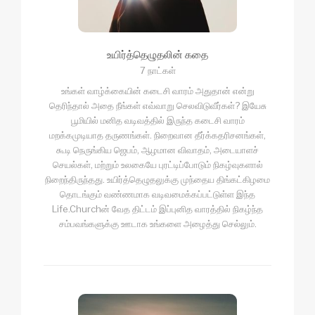
உயிர்த்தெழுதலின் கதை
7 நாட்கள்
உங்கள் வாழ்க்கையின் கடைசி வாரம் அதுதான் என்று
தெரிந்தால் அதை நீங்கள் எவ்வாறு செலவிடுவீர்கள்? இயேசு
பூமியில் மனித வடிவத்தில் இருந்த கடைசி வாரம்
மறக்கமுடியாத தருணங்கள். நிறைவான தீர்க்கதரிசனங்கள்,
கூடி நெருங்கிய ஜெபம், ஆழமான விவாதம், அடையாளச்
செயல்கள், மற்றும் உலகையே புரட்டிப்போடும் நிகழ்வுகளால்
நிறைந்திருந்தது. உயிர்த்தெழுதலுக்கு முந்தைய திங்கட்கிழமை
தொடங்கும் வண்ணமாக வடிவமைக்கப்பட்டுள்ள இந்த
Life.Churchன் வேத திட்டம் இப்புனித வாரத்தில் நிகழ்ந்த
சம்பவங்களுக்கு ஊடாக உங்களை அழைத்து செல்லும்.