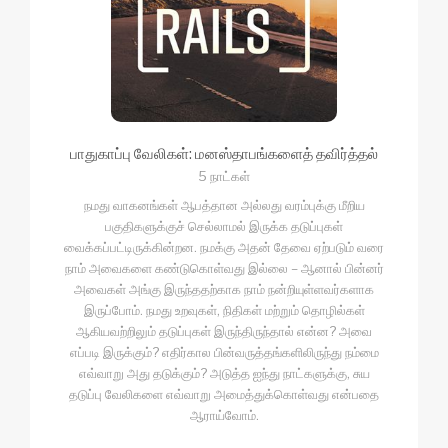
பாதுகாப்பு வேலிகள்: மனஸ்தாபங்களைத் தவிர்த்தல்
5 நாட்கள்
நமது வாகனங்கள் ஆபத்தான அல்லது வரம்புக்கு மீறிய
பகுதிகளுக்குச் செல்லாமல் இருக்க தடுப்புகள்
வைக்கப்பட்டிருக்கின்றன. நமக்கு அதன் தேவை ஏற்படும் வரை
நாம் அவைகளை கண்டுகொள்வது இல்லை – ஆனால் பின்னர்
அவைகள் அங்கு இருந்ததற்காக நாம் நன்றியுள்ளவர்களாக
இருப்போம். நமது உறவுகள், நிதிகள் மற்றும் தொழில்கள்
ஆகியவற்றிலும் தடுப்புகள் இருந்திருந்தால் என்ன? அவை
எப்படி இருக்கும்? எதிர்கால பின்வருத்தங்களிலிருந்து நம்மை
எவ்வாறு அது தடுக்கும்? அடுத்த ஐந்து நாட்களுக்கு, சுய
தடுப்பு வேலிகளை எவ்வாறு அமைத்துக்கொள்வது என்பதை
ஆராய்வோம்.