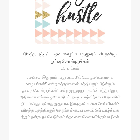
பரிசுத்த யுத்தம்: கடின உழைப்பை தழுவுங்கள், நன்கு-
ஓய்வு கொள்ளுங்கள்
10 நாட்கள்
சமநிலை. இது நாம் நமது வாழ்வில் கேட்கும்”கடினமாக
உழையுங்கள்!” என்ற சத்தங்களின் மத்தியிலும் “இன்னும்
ஓய்வுக்கொள்ளுங்கள்” என்ற முறுமுறுப்புகளின் மத்தியிலும்,
அதிகமாக ஏங்கும் ஒரே காரியம். நமது வாழ்விற்கான தேவனின்
திட்டம் அது அல்லது இதுவாக இருந்தால் என்ன செய்வீர்கள்?
பரிசுத்த யுதத்திற்குள் சேருங்கள்-கடின உழைப்பின் வாழ்க்கை
மற்றும் நன்கு ஓய்வெடுக்கும் தேவனை கௌரவிக்கும் வழிகள்.