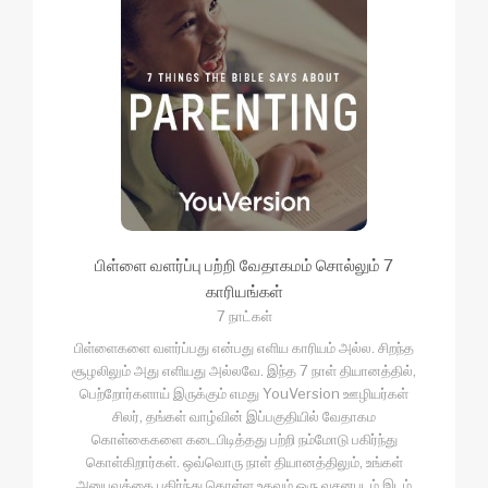
பிள்ளை வளர்ப்பு பற்றி வேதாகமம் சொல்லும் 7
காரியங்கள்
7 நாட்கள்
பிள்ளைகளை வளர்ப்பது என்பது எளிய காரியம் அல்ல. சிறந்த
சூழலிலும் அது எளியது அல்லவே. இந்த 7 நாள் தியானத்தில்,
பெற்றோர்களாய் இருக்கும் எமது YouVersion ஊழியர்கள்
சிலர், தங்கள் வாழ்வின் இப்பகுதியில் வேதாகம
கொள்கைகளை கடைபிடித்தது பற்றி நம்மோடு பகிர்ந்து
கொள்கிறார்கள். ஒவ்வொரு நாள் தியானத்திலும், உங்கள்
அனுபவத்தை பகிர்ந்து கொள்ள உதவும் ஒரு வசனபடம் இடம்