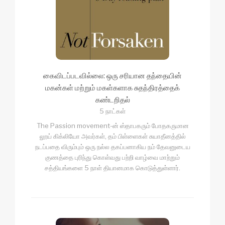
கைவிடப்படவில்லை: ஒரு சரியான தந்தையின்
மகன்கள் மற்றும் மகள்களாக சுதந்திரத்தைக்
கண்டறிதல்
5 நாட்கள்
The Passion movement-ன் ஸ்தாபகரும் போதகருமான
லூய் கிக்லியோ அவர்கள், தம் பிள்ளைகள் சுயாதீனத்தில்
நடப்பதை விரும்பும் ஒரு நல்ல தகப்பனாகிய நம் தேவனுடைய
குணத்தை புரிந்து கொள்வது பற்றி வாழ்வை மாற்றும்
சத்தியங்களை 5 நாள் தியானமாக கொடுத்துள்ளார்.