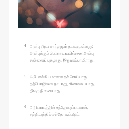
4
அன்பு நீடிய சாந்தமும் தயவுமுள்ளது;
அன்புக்குப் பொறாமையில்லை; அன்பு
தன்னைப் புகழாது, இறுமாப்பாயிராது.
5
அயோக்கியமானதைச் செய்யாது,
தற்பொழிவை நாடாது, சினமடையாது,
தீங்கு நினையாது
6
அநியாயத்தில் சந்தோஷப்படாமல்,
சத்தியத்தில் சந்தோஷப்படும்.