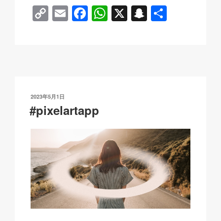
C
E
F
W
X
S
分
o
m
a
h
n
享
p
ail
c
at
a
y
e
s
p
Li
b
A
c
n
o
p
h
发
2023年5月1日
k
o
p
at
布
#pixelartapp
于
k