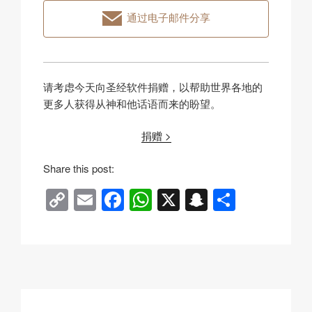
通过电子邮件分享
请考虑今天向圣经软件捐赠，以帮助世界各地的
更多人获得从神和他话语而来的盼望。
捐赠 >
Share this post:
C
E
F
W
X
S
分
o
m
a
h
n
享
p
ail
c
at
a
y
e
s
p
Li
b
A
c
n
o
p
h