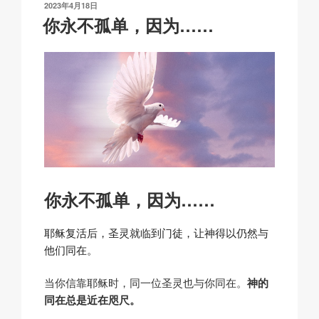
发
2023年4月18日
k
o
p
at
布
你永不孤单，因为……
于
k
你永不孤单，因为……
耶稣复活后，圣灵就临到门徒，让神得以仍然与
他们同在。
当你信靠耶稣时，同一位圣灵也与你同在。
神的
同在总是近在咫尺。