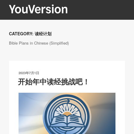
跳
至
内
YOUVERSION
Seeking God every day.
容
CATEGORY:
读经计划
Bible Plans in Chinese (Simplified)
发
2023年7月1日
布
开始年中读经挑战吧！
于