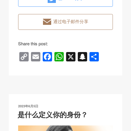
通过电子邮件分享
Share this post:
C
E
F
W
X
S
分
o
m
a
h
n
享
p
ail
c
at
a
y
e
s
p
Li
b
A
c
n
o
p
h
发
2023年6月5日
k
o
p
at
布
是什么定义你的身份？
于
k