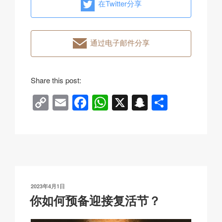
在Twitter分享
通过电子邮件分享
Share this post:
C
E
F
W
X
S
分
o
m
a
h
n
享
p
ail
c
at
a
y
e
s
p
Li
b
A
c
n
o
p
h
发
2023年4月1日
k
o
p
at
布
你如何预备迎接复活节？
于
k