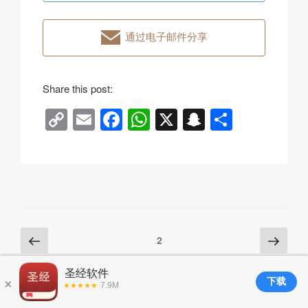
通过电子邮件分享
Share this post:
C
E
F
W
X
S
分
o
m
a
h
n
享
p
ail
c
at
a
y
e
s
p
Li
b
A
c
n
o
p
h
Posts
上
下
页
2
k
o
p
at
一
一
pagination
k
页
页