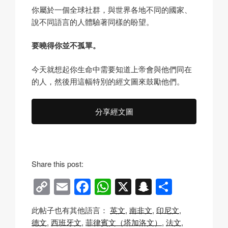
你屬於一個全球社群，與世界各地不同的國家、
說不同語言的人體驗著同樣的盼望。
要曉得你並不孤單。
今天就想起你生命中需要知道上帝會與他們同在
的人，然後用這幅特別的經文圖來鼓勵他們。
分享經文圖
Share this post:
C
E
F
W
X
S
分
o
m
a
h
n
享
此帖子也有其他語言：
英文
南非文
印尼文
p
ail
c
at
a
德文
西班牙文
菲律賓文（塔加洛文）
法文