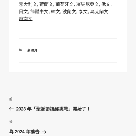
y
e
s
p
意大利文
荷蘭文
葡萄牙文
羅馬尼亞文
俄文
Li
b
A
c
日文
簡體中文
韓文
波蘭文
泰文
烏克蘭文
越南文
n
o
p
h
k
o
p
at
k
分
新消息
類
文
上
前
章
一
2023 年「聖誕節讀經挑戰」開始了！
導
篇
覽
文
下
後
章
篇
為 2024 年禱告