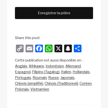
Enregistrer la prière
Share this post:
C
E
F
W
X
S
P
o
m
a
h
n
ar
Cette publication est aussi disponible en :
p
ail
c
at
a
ta
Anglais
Afrikaans
Indonésien
Allemand
y
e
s
p
g
Espagnol
Filipino (Tagalog)
Italien
Hollandais
Li
b
A
c
er
Portugais
Roumain
Russe
Japonais
Chinois (simplifié)
Chinois (Traditionnel)
Coréen
n
o
p
h
Polonais
Vietnamien
k
o
p
at
k