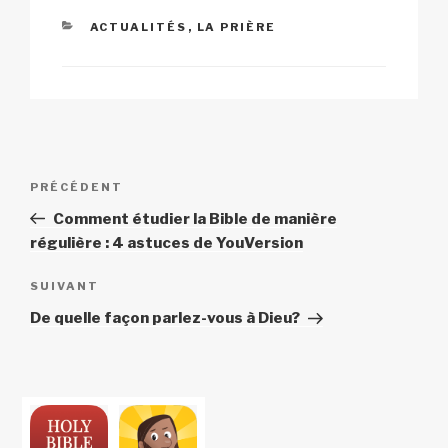
CATÉGORIES
ACTUALITÉS
,
LA PRIÈRE
Navigation
Article
PRÉCÉDENT
de
précédent
Comment étudier la Bible de manière
l’article
régulière : 4 astuces de YouVersion
Article
SUIVANT
suivant
De quelle façon parlez-vous à Dieu?