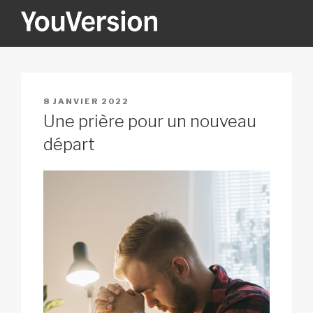
Aller
au
contenu
YOUVERSION
Seeking God every day.
principal
PUBLIÉ
8 JANVIER 2022
LE
Une prière pour un nouveau
départ