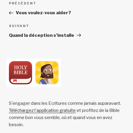
Navigation
Article
PRÉCÉDENT
de
précédent
Vous voulez-vous aider ?
l’article
Article
SUIVANT
suivant
Quand la déception s’installe
S'engager dans les Ecritures comme jamais auparavant.
Téléchargez l'application gratuite
et profitez de la Bible
comme bon vous semble, où et quand vous en avez
besoin.