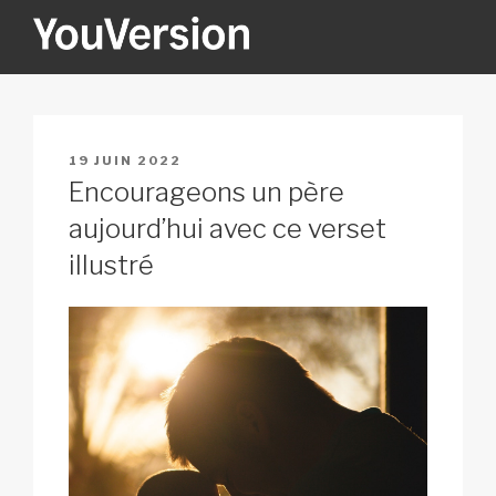
Aller
au
contenu
YOUVERSION
Seeking God every day.
principal
PUBLIÉ
19 JUIN 2022
LE
Encourageons un père
aujourd’hui avec ce verset
illustré