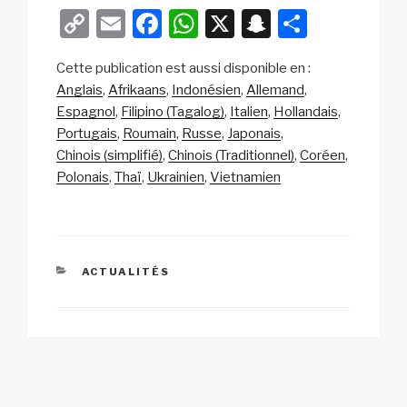
C
E
F
W
X
S
P
o
m
a
h
n
ar
Cette publication est aussi disponible en :
p
ail
c
at
a
ta
Anglais
Afrikaans
Indonésien
Allemand
y
e
s
p
g
Espagnol
Filipino (Tagalog)
Italien
Hollandais
Li
b
A
c
er
Portugais
Roumain
Russe
Japonais
Chinois (simplifié)
Chinois (Traditionnel)
Coréen
n
o
p
h
Polonais
Thaï
Ukrainien
Vietnamien
k
o
p
at
k
CATÉGORIES
ACTUALITÉS