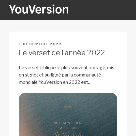
Aller
au
contenu
YOUVERSION
Seeking God every day.
principal
PUBLIÉ
1 DÉCEMBRE 2022
LE
Le verset de l’année 2022
Le verset biblique le plus souvent partagé, mis
en signet et surligné par la communauté
mondiale YouVersion en 2022 est…