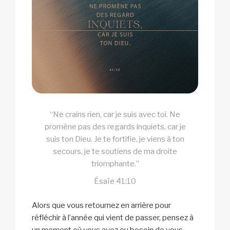
“Ne crains rien, car je suis avec toi. Ne
promène pas des regards inquiets, car je
suis ton Dieu. Je te fortifie, je viens à ton
secours, je te soutiens de ma droite
triomphante.”
Ésaïe 41:10
Alors que vous retournez en arrière pour
réfléchir à l’année qui vient de passer, pensez à
un moment où vous avez eu besoin de vous