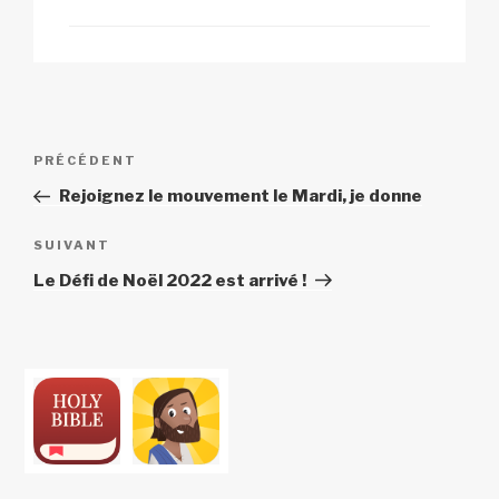
Navigation
Article
PRÉCÉDENT
de
précédent
Rejoignez le mouvement le Mardi, je donne
l’article
Article
SUIVANT
suivant
Le Défi de Noël 2022 est arrivé !