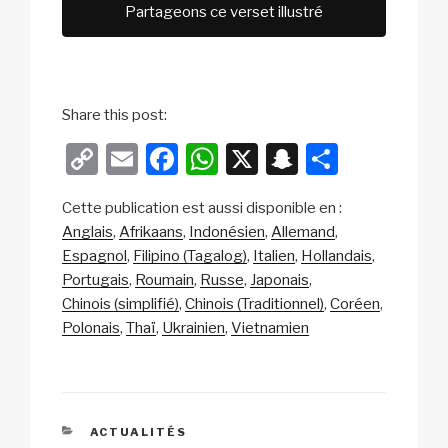
Partageons ce verset illustré
Share this post:
C
E
F
W
X
S
P
o
m
a
h
n
ar
Cette publication est aussi disponible en :
p
ail
c
at
a
ta
Anglais
Afrikaans
Indonésien
Allemand
y
e
s
p
g
Espagnol
Filipino (Tagalog)
Italien
Hollandais
Li
b
A
c
er
Portugais
Roumain
Russe
Japonais
Chinois (simplifié)
Chinois (Traditionnel)
Coréen
n
o
p
h
Polonais
Thaï
Ukrainien
Vietnamien
k
o
p
at
k
CATÉGORIES
ACTUALITÉS