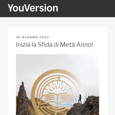
Salta
al
contenuto
YOUVERSION
Seeking God every day.
PUBBLICATO
30 GIUGNO 2021
IL
Inizia la Sfida di Metà Anno!