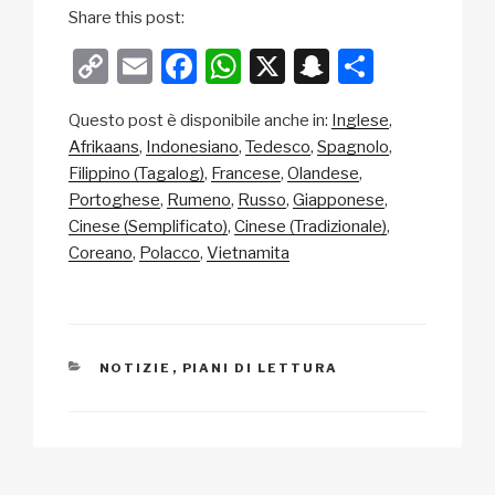
Share this post:
C
E
F
W
X
S
C
o
m
a
h
n
o
Questo post è disponibile anche in:
Inglese
p
ail
c
at
a
n
Afrikaans
Indonesiano
Tedesco
Spagnolo
y
e
s
p
di
Filippino (Tagalog)
Francese
Olandese
Li
b
A
c
vi
Portoghese
Rumeno
Russo
Giapponese
Cinese (Semplificato)
Cinese (Tradizionale)
n
o
p
h
di
Coreano
Polacco
Vietnamita
k
o
p
at
k
CATEGORIE
NOTIZIE
,
PIANI DI LETTURA