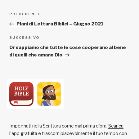
Navigazione
Articolo
PRECEDENTE
articoli
precedente:
Piani di Lettura Biblici – Giugno 2021
Articolo
SUCCESSIVO
successivo
Or sappiamo che tutte le cose cooperano al bene
di quelli che amano Dio
Impegnati nella Scrittura come mai prima d'ora.
Scarica
l'app gratuita
e trascorri piacevolmente il tuo tempo con