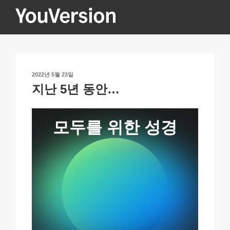
콘
텐
츠
YOUVERSION
Seeking God every day.
로
바
로
작
2022년 5월 23일
가
성
지난 5년 동안…
기
일
자
모두를
위한
성경