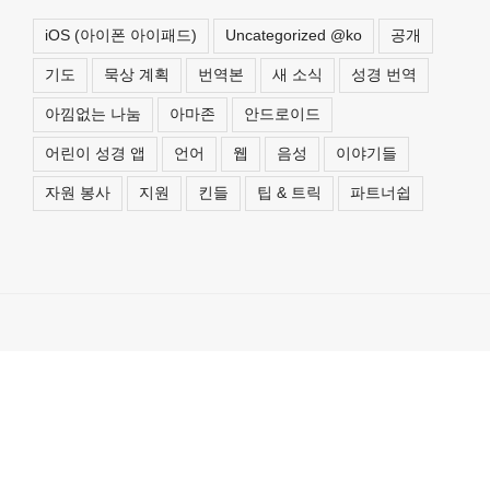
iOS (아이폰 아이패드)
Uncategorized @ko
공개
기도
묵상 계획
번역본
새 소식
성경 번역
아낌없는 나눔
아마존
안드로이드
어린이 성경 앱
언어
웹
음성
이야기들
자원 봉사
지원
킨들
팁 & 트릭
파트너쉽