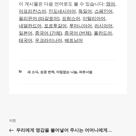
이 게시물은 다음 언어로도 볼 수 있습니다:
영어
p
ail
c
at
a
ar
아프리칸스어
인도네시아어
독일어
스페인어
y
e
s
p
e
필리핀어 (따갈로어)
프랑스어
이탈리아어
Li
b
A
c
네덜란드어
포르투갈어
루마니아어
러시아어
일본어
중국어 (간체)
중국어 (번체)
폴란드어
n
o
p
h
태국어
우크라이나어
베트남어
k
o
p
at
k
카
새 소식
,
성경 번역
,
아낌없는 나눔
,
파트너쉽
테
고
리
글
이
이전
탐
전
우리에게 영감을 불어넣어 주시는 어머니에게…
색
글