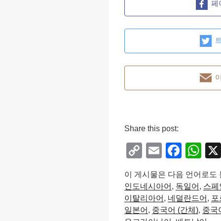
페
Share this post:
C
E
F
W
o
m
a
h
이 게시물은 다음 언어로도 
p
ail
c
at
인도네시아어
독일어
스페
y
e
s
이탈리아어
네덜란드어
포
Li
b
A
일본어
중국어 (간체)
중국어