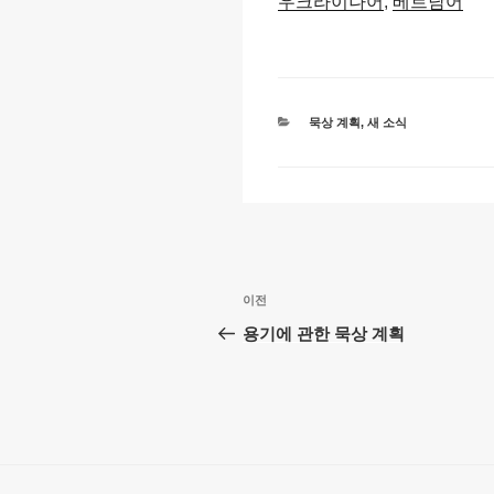
우크라이나어
베트남어
n
o
p
k
o
p
k
카
묵상 계획
,
새 소식
테
고
리
글
이
이전
탐
전
용기에 관한 묵상 계획
글
색