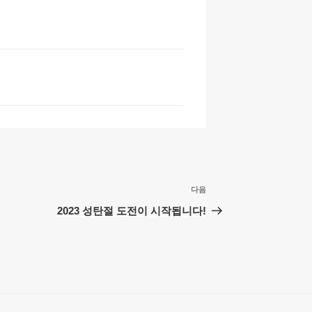
h
at
다음
다
음
2023 성탄절 도전이 시작됩니다!
글