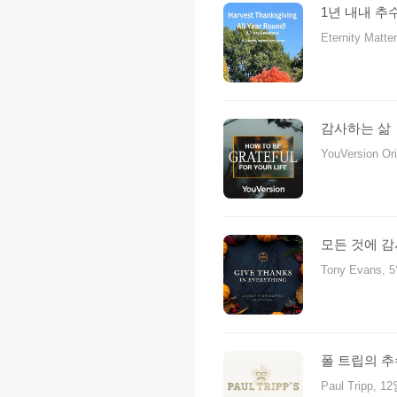
1년 내내 추
Eternity Matte
감사하는 삶
YouVersion Orig
모든 것에 감
Tony Evans, 5ᄋ
폴 트립의 
Paul Tripp, 12ᄋ