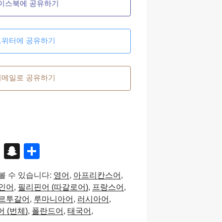
이스북에 공유하기
트위터에 공유하기
이메일로 공유하기
X
S
S
n
h
볼 수 있습니다:
영어
아프리칸스어
a
ar
인어
필리핀어 (따갈로어)
프랑스어
p
e
르투갈어
루마니아어
러시아어
c
 (번체)
폴란드어
태국어