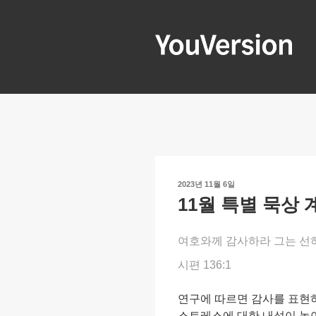
콘
텐
츠
로
YOUVERSIO
Seeking God every day.
바
로
가
기
작
2023년 11월 6일
성
11월 특별 묵상
일
자
여호와께 감사하라 그는 선
시편 136:1
연구에 따르면 감사를 표현
스트레스에 대한 내성이 높아