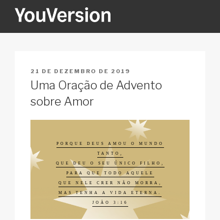
Pular
para
o
YOUVERSION
Seeking God every day.
conteúdo
PUBLICADO
21 DE DEZEMBRO DE 2019
EM
Uma Oração de Advento
sobre Amor
PORQUE DEUS AMOU O MUNDO
TANTO,
QUE DEU O SEU ÚNICO FILHO,
PARA QUE TODO AQUELE
QUE NELE CRER NÃO MORRA,
MAS TENHA A VIDA ETERNA.
JOÃO 3:16