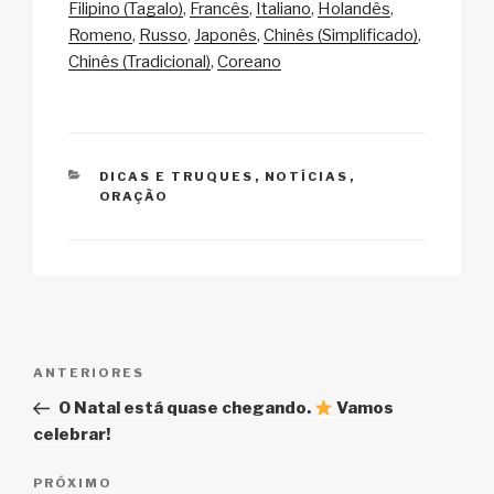
y
e
s
p
e
Filipino (Tagalo)
Francês
Italiano
Holandês
Li
b
A
c
Romeno
Russo
Japonês
Chinês (Simplificado)
Chinês (Tradicional)
Coreano
n
o
p
h
k
o
p
at
k
CATEGORIAS
DICAS E TRUQUES
,
NOTÍCIAS
,
ORAÇÃO
Navegação
Post
ANTERIORES
de
anterior
O Natal está quase chegando.
Vamos
Post
celebrar!
Próximo
PRÓXIMO