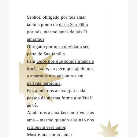
Senhor, obrigado por nos amar
tanto a ponto de
dar o Seu Filho
por nós
,
mesmo antes de nós O
amarmos
.
Obrigado por
nos convidar a ser
parte de Sua família
.
Para
todos nós que somos irmãos e
irmãs na fé
, eu peço que
ajude-nos
a amarmos uns aos outros em
perfeita harmonia
.
Pai, ajude-nos a enxergar cada
pessoa da mesma forma que Você
as vê.
Ajude-nos a
ama-las como Você as
ama
–
mesmo quando elas não nos
retribuem esse amor
.
Mostre-nos como
andar