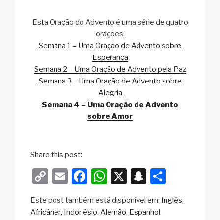
Esta Oração do Advento é uma série de quatro
orações.
Semana 1 – Uma Oração de Advento sobre
Esperança
Semana 2 – Uma Oração de Advento pela Paz
Semana 3 – Uma Oração de Advento sobre
Alegria
Semana 4 – Uma Oração de Advento
sobre Amor
Share this post:
C
E
F
W
X
S
S
o
m
a
h
n
h
Este post também está disponível em:
Inglês
p
ail
c
at
a
ar
Africâner
Indonésio
Alemão
Espanhol