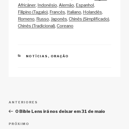
p
ail
c
at
a
ar
Africâner
Indonésio
Alemão
Espanhol
y
e
s
p
e
Filipino (Tagalo)
Francês
Italiano
Holandês
Li
b
A
c
Romeno
Russo
Japonês
Chinês (Simplificado)
Chinês (Tradicional)
Coreano
n
o
p
h
k
o
p
at
k
CATEGORIAS
NOTÍCIAS
,
ORAÇÃO
Navegação
Post
ANTERIORES
de
anterior
O Bible Lens irá nos deixar em 31 de maio
Post
Próximo
PRÓXIMO