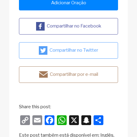
Adicionar Oração
Compartilhar no Facebook
Compartilhar no Twitter
Compartilhar por e-mail
Share this post:
C
E
F
W
X
S
S
o
m
a
h
n
h
Este post também está disponível em:
Inglês