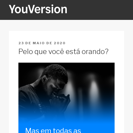
Pular
para
o
YOUVERSION
Seeking God every day.
conteúdo
PUBLICADO
23 DE MAIO DE 2020
EM
Pelo que você está orando?
Mas em todas as