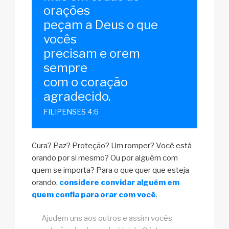
orações
peçam a Deus o que
vocês
precisam e orem
sempre
com o coração
agradecido.
FILIPENSES 4:6
Cura? Paz? Proteção? Um romper? Você está
orando por si mesmo? Ou por alguém com
quem se importa? Para o que quer que esteja
orando,
considere convidar alguém em
quem confia para orar com você
.
Ajudem uns aos outros e assim vocês