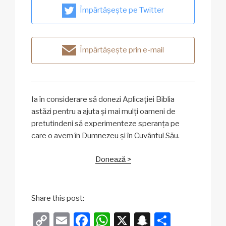
Împărtășește pe Twitter
Împărtășește prin e-mail
Ia în considerare să donezi Aplicației Biblia
astăzi pentru a ajuta și mai mulți oameni de
pretutindeni să experimenteze speranța pe
care o avem în Dumnezeu și în Cuvântul Său.
Donează >
Share this post:
C
E
F
W
X
S
P