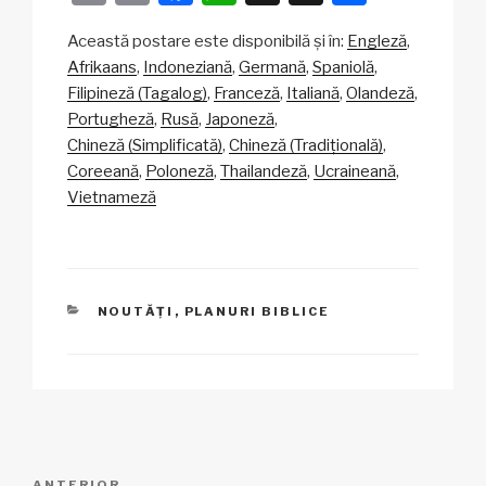
o
m
a
h
n
ar
Această postare este disponibilă și în:
Engleză
p
ail
c
at
a
ta
Afrikaans
Indoneziană
Germană
Spaniolă
y
e
s
p
je
Filipineză (Tagalog)
Franceză
Italiană
Olandeză
Li
b
A
c
az
Portugheză
Rusă
Japoneză
Chineză (Simplificată)
Chineză (Tradițională)
n
o
p
h
ă
Coreeană
Poloneză
Thailandeză
Ucraineană
k
o
p
at
Vietnameză
k
CATEGORII
NOUTĂȚI
,
PLANURI BIBLICE
Navigare
ANTERIOR