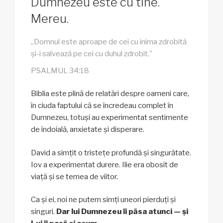
Dumnezeu este cu tine.
Mereu.
„Domnul este aproape de cei cu inima zdrobită
și-i salvează pe cei cu duhul zdrobit.”
PSALMUL 34:18
Biblia este plină de relatări despre oameni care,
în ciuda faptului că se încredeau complet în
Dumnezeu, totuși au experimentat sentimente
de îndoială, anxietate și disperare.
David a simțit o tristețe profundă și singurătate.
Iov a experimentat durere. Ilie era obosit de
viață și se temea de viitor.
Ca și ei, noi ne putem simți uneori pierduți și
singuri.
Dar lui Dumnezeu îi păsa atunci — și