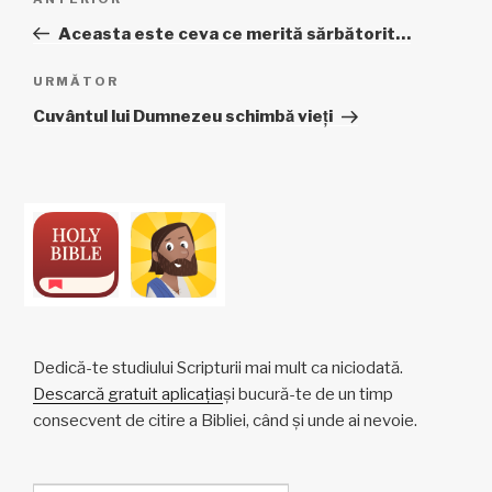
Articol
în
anterior
Aceasta este ceva ce merită sărbătorit…
articole
Articolul
URMĂTOR
următor
Cuvântul lui Dumnezeu schimbă vieți
Dedică-te studiului Scripturii mai mult ca niciodată.
Descarcă gratuit aplicația
și bucură-te de un timp
consecvent de citire a Bibliei, când și unde ai nevoie.