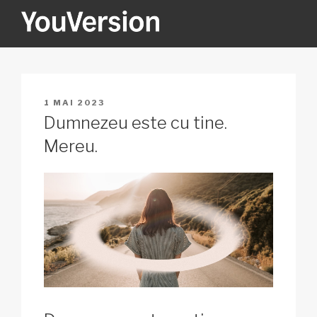
Sari
la
conținut
YOUVERSION
Seeking God every day.
PUBLICAT
1 MAI 2023
PE
Dumnezeu este cu tine.
Mereu.