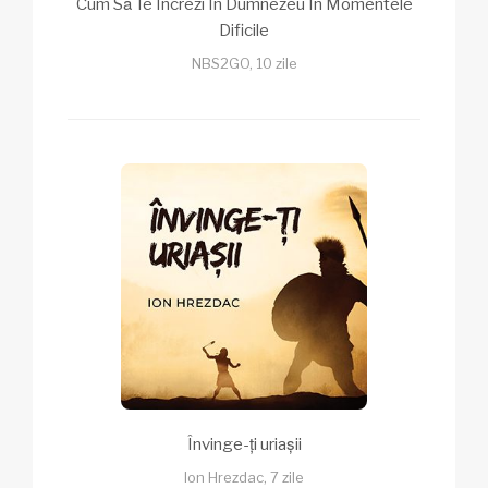
Cum Să Te Încrezi În Dumnezeu În Momentele
Dificile
NBS2GO, 10 zile
Învinge-ți uriașii
Ion Hrezdac, 7 zile