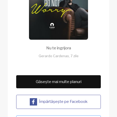
Nu te îngrijora
Gerardo Cardenas, 7 zile
Găsește mai multe planuri
Împărtășește pe Facebook