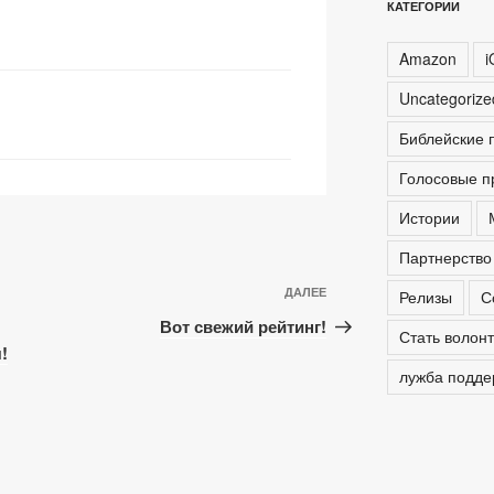
КАТЕГОРИИ
at
ть
Amazon
i
Uncategoriz
Библейские 
Голосовые п
Истории
Партнерство
Следующая
ДАЛЕЕ
Релизы
С
запись
Вот свежий рейтинг!
Стать волон
!
лужба подде