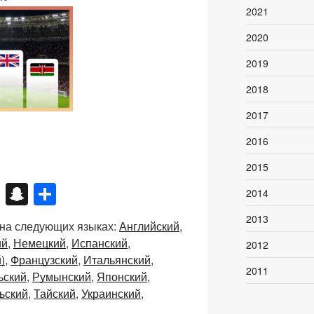
2021
2020
2019
2018
2017
2016
2015
X
S
О
2014
n
тп
2013
 на следующих языках:
Английский
a
р
ий
Немецкий
Испанский
2012
p
а
)
Французский
Итальянский
2011
c
в
ьский
Румынский
Японский
ьский
Тайский
Украинский
h
и