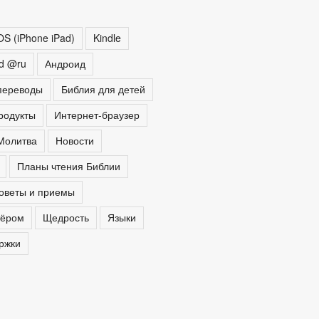
OS (iPhone iPad)
Kindle
ed @ru
Андроид
переводы
Библия для детей
родукты
Интернет-браузер
Молитва
Новости
Планы чтения Библии
оветы и приемы
тёром
Щедрость
Языки
ржки