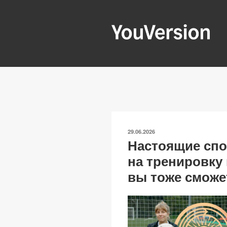
Перейти
к
содержимому
YOUVERSIO
Seeking God every day.
ОПУБЛИКОВАНО
29.06.2026
Настоящие сп
на тренировку
вы тоже сможе