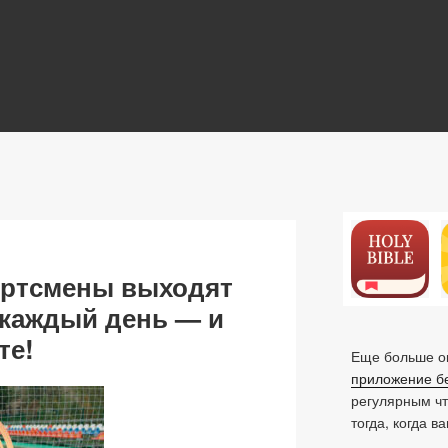
N
ортсмены выходят
 каждый день — и
те!
Еще больше ок
приложение б
регулярным ч
тогда, когда в