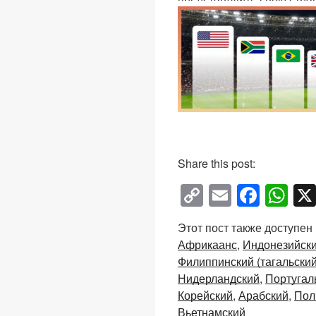
Share this post:
C
E
F
W
o
m
a
h
Этот пост также доступен
p
ail
c
at
Африкаанс
Индонезийск
y
e
s
Филиппинский (тагальский
Li
b
A
Нидерландский
Португал
Корейский
Арабский
Пол
n
o
p
Вьетнамский