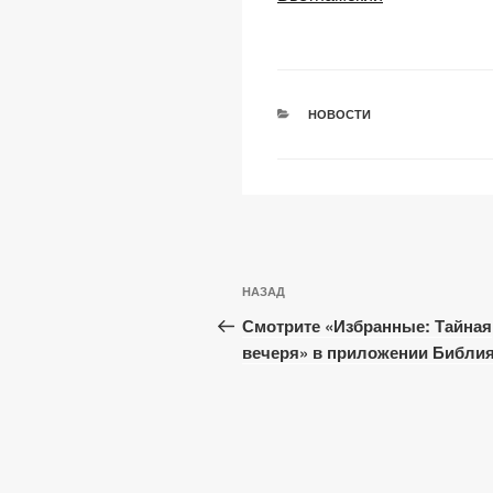
k
o
p
k
РУБРИКИ
НОВОСТИ
Навигация
Предыдущая
НАЗАД
по
запись:
Смотрите «Избранные: Тайная
записям
вечеря» в приложении Библия