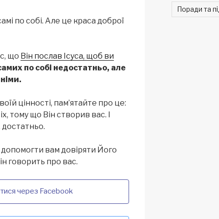
Поради та п
амі по собі. Але це краса доброї
ас, що
Він послав Ісуса, щоб ви
самих по собі недостатньо, але
тніми.
воїй цінності, пам’ятайте про це:
х, тому що Він створив вас. І
, достатньо.
а допомогти вам довіряти Його
Він говорить про вас.
тися через Facebook