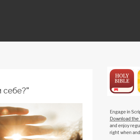
ON
и себе?”
Engage in Scri
Download the 
and enjoy regul
right when and