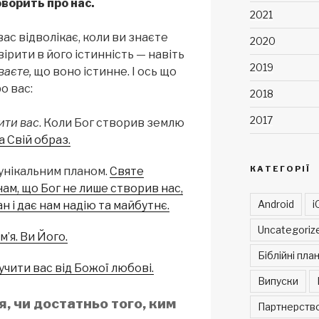
оворить про нас.
2021
ас відволікає, коли ви знаєте
2020
ірити в його істинність — навіть
2019
ваєте,
що воно істинне. І ось що
о вас:
2018
2017
ити вас
. Коли Бог створив землю
а Свій образ.
КАТЕГОРІЇ
 унікальним планом.
Святе
ам, що Бог не лише створив нас,
Android
i
ан і дає нам надію та майбутнє.
Uncategoriz
’я. Ви Його.
Біблійні пла
учити вас від Божої любові.
Випуски
я, чи достатньо того, ким
Партнерств