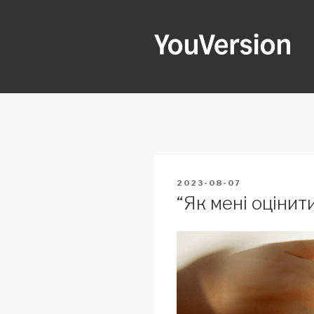
Skip
to
content
YOUVERSI
Seeking God every day.
POSTED
2023-08-07
ON
“Як мені оцінит