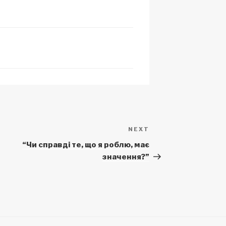
NEXT
Next
Post
“Чи справді те, що я роблю, має
значення?”