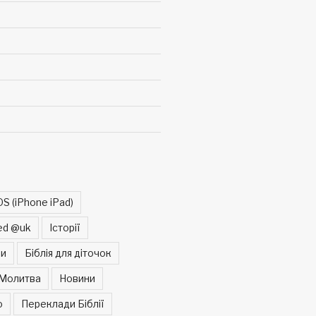
OS (iPhone iPad)
ed @uk
Історії
ни
Біблія для діточок
Молитва
Новини
о
Переклади Біблії