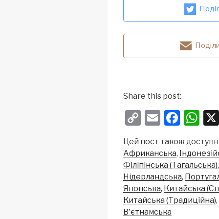
Поділ
Поділи
Share this post:
C
E
F
W
o
m
a
h
Цей пост також доступн
p
ail
c
at
Африканська
Індонезій
y
e
s
Філіпінська (Тагальська)
Li
b
A
Нідерландська
Португа
Японська
Китайська (С
n
o
p
Китайська (Традиційна)
k
o
p
В'єтнамська