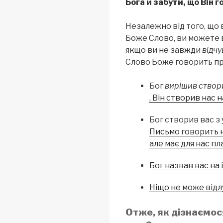
Бога й забути, що Він г
Незалежно від того, що в
Боже Слово, ви можете в
якщо ви не завжди
відчу
Слово Боже говорить пр
Бог
вирішив створ
, Він створив нас н
Бог створив вас з
Письмо говорить н
але має для нас пл
Бог назвав вас на ім
Ніщо не може відл
Отже, як дізнаємос