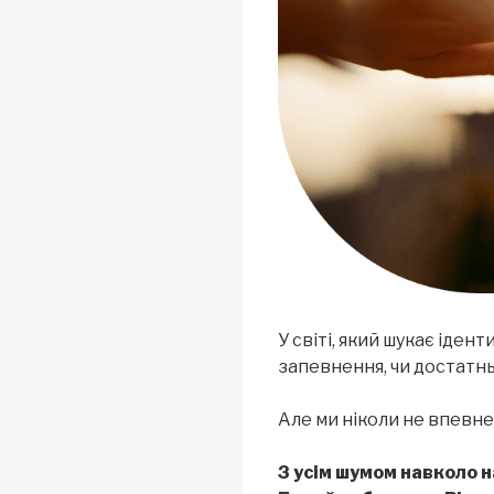
У світі, який шукає ідент
запевнення, чи достатнь
Але ми ніколи не впевнен
З усім шумом навколо н