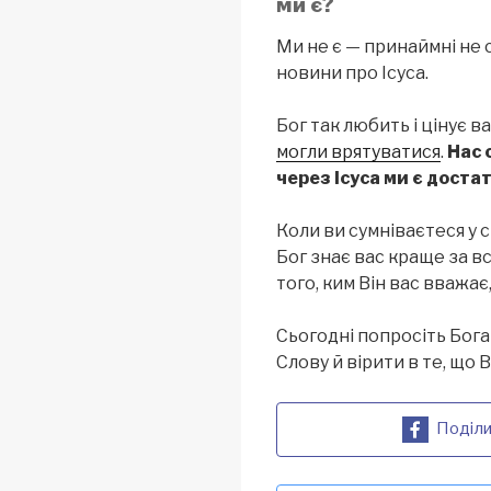
ми є?
Ми не є — принаймні не с
новини про Ісуса.
Бог так любить і цінує в
могли врятуватися
.
Нас 
через Ісуса ми є доста
Коли ви сумніваєтеся у с
Бог знає вас краще за всі
того, ким Він вас вважає
Сьогодні попросіть Бог
Слову й вірити в те, що 
Поділи