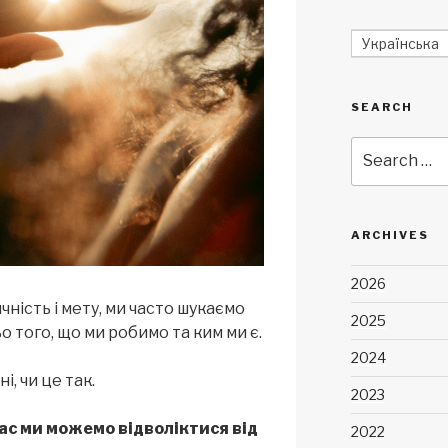
Українська
SEARCH
Search
for:
ARCHIVES
2026
ичність і мету, ми часто шукаємо
2025
о того, що ми робимо та ким ми є.
2024
і, чи це так.
2023
ас ми можемо відволіктися від
2022