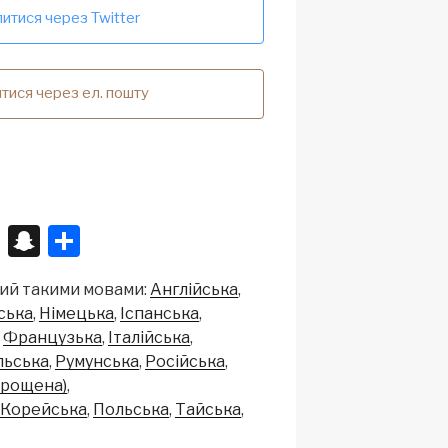
итися через Twitter
тися через ел. пошту
X
S
S
n
h
ий такими мовами:
Англійська
a
ar
ська
Німецька
Іспанська
p
e
Французька
Італійська
c
льська
Румунська
Російська
прощена)
h
Корейська
Польська
Тайська
at