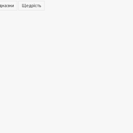
ідказки
Щедрість