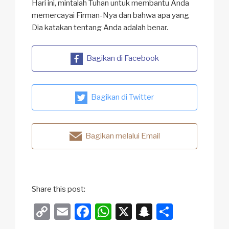
Hari ini, mintalah Tuhan untuk membantu Anda
memercayai Firman-Nya dan bahwa apa yang
Dia katakan tentang Anda adalah benar.
Bagikan di Facebook
Bagikan di Twitter
Bagikan melalui Email
Share this post:
C
E
F
W
X
S
S
o
m
a
h
n
h