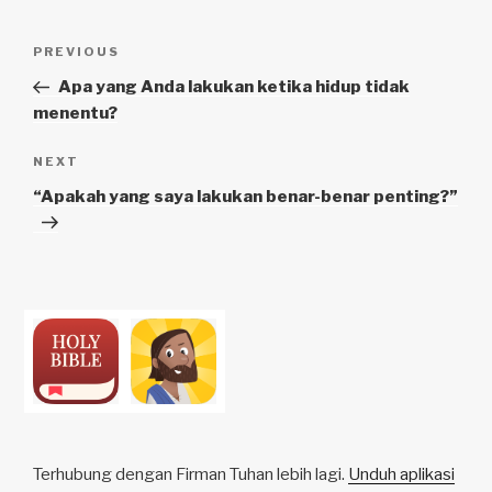
Navigasi
Previous
PREVIOUS
pos
Post
Apa yang Anda lakukan ketika hidup tidak
menentu?
Next
NEXT
Post
“Apakah yang saya lakukan benar-benar penting?”
Terhubung dengan Firman Tuhan lebih lagi.
Unduh aplikasi