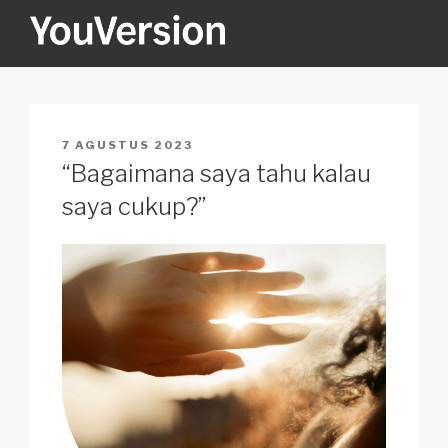
Skip
to
content
YOUVERSION
Seeking God every day.
POSTED
7 AGUSTUS 2023
ON
“Bagaimana saya tahu kalau
saya cukup?”