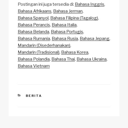
Postingan ini juga tersedia di:
Bahasa Inggris
p
ail
c
at
a
ar
Bahasa Afrikaans
Bahasa Jerman
y
e
s
p
e
Bahasa Spanyol
Bahasa Filipina (Tagalog)
Li
b
A
c
Bahasa Perancis
Bahasa Italia
Bahasa Belanda
Bahasa Portugis
n
o
p
h
Bahasa Rumania
Bahasa Rusia
Bahasa Jepang
k
o
p
at
Mandarin (Disederhanakan)
k
Mandarin (Tradisional)
Bahasa Korea
Bahasa Polandia
Bahasa Thai
Bahasa Ukraina
Bahasa Vietnam
CATEGORIES
BERITA