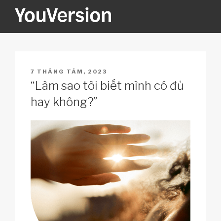
Skip
to
content
YOUVERSION
Seeking God every day.
POSTED
7 THÁNG TÁM, 2023
ON
“Làm sao tôi biết mình có đủ
hay không?”