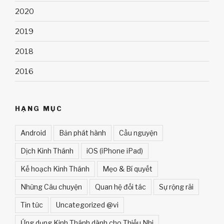
2020
2019
2018
2016
HẠNG MỤC
Android
Bản phát hành
Cầu nguyện
Dịch Kinh Thánh
iOS (iPhone iPad)
Kế hoạch Kinh Thánh
Mẹo & Bí quyết
Những Câu chuyện
Quan hệ đối tác
Sự rộng rãi
Tin tức
Uncategorized @vi
Ứng dụng Kinh Thánh dành cho Thiếu Nhi