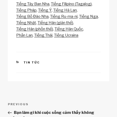
y
e
s
p
e
Tiếng Tây Ban Nha
Tiếng Filipino (Tagalog)
Li
b
A
c
Tiếng Pháp
Tiếng Ý
Tiếng Hà Lan
Tiếng Bồ Đào Nha
Tiếng Ru-ma-ni
Tiếng Nga
n
o
p
h
Tiếng Nhật
Tiếng Hán (giản thể)
k
o
p
at
Tiếng Hán (phồn thể)
Tiếng Hàn Quốc
k
Phần Lan
Tiếng Thái
Tiếng Ucraina
CATEGORIES
TIN TỨC
Điều
Previous
PREVIOUS
hướng
Post
Bạn làm gì khi cuộc sống cảm thấy không
bài