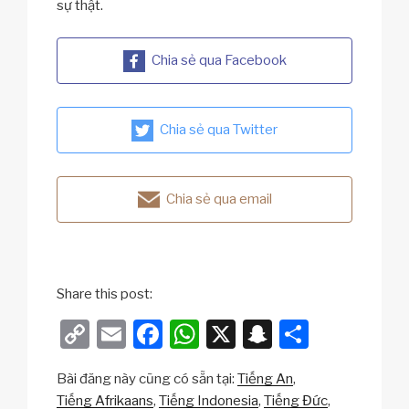
sự thật.
Chia sẻ qua Facebook
Chia sẻ qua Twitter
Chia sẻ qua email
Share this post:
C
E
F
W
X
S
S
o
m
a
h
n
h
Bài đăng này cũng có sẵn tại:
Tiếng An
p
ail
c
at
a
ar
Tiếng Afrikaans
Tiếng Indonesia
Tiếng Đức