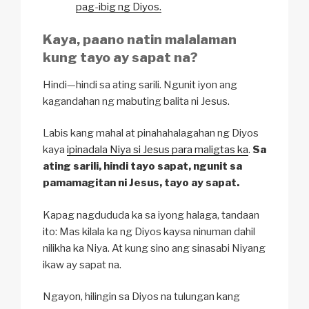
pag-ibig ng Diyos.
Kaya, paano natin malalaman
kung tayo ay sapat na?
Hindi—hindi sa ating sarili. Ngunit iyon ang
kagandahan ng mabuting balita ni Jesus.
Labis kang mahal at pinahahalagahan ng Diyos
kaya
ipinadala Niya si Jesus para maligtas ka
.
Sa
ating sarili, hindi tayo sapat, ngunit sa
pamamagitan ni Jesus, tayo ay sapat.
Kapag nagdududa ka sa iyong halaga, tandaan
ito: Mas kilala ka ng Diyos kaysa ninuman dahil
nilikha ka Niya. At kung sino ang sinasabi Niyang
ikaw ay sapat na.
Ngayon, hilingin sa Diyos na tulungan kang