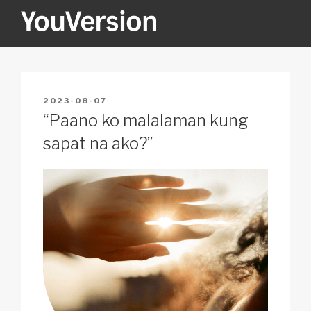
Skip
to
content
YOUVERSION
Seeking God every day.
POSTED
2023-08-07
ON
“Paano ko malalaman kung
sapat na ako?”