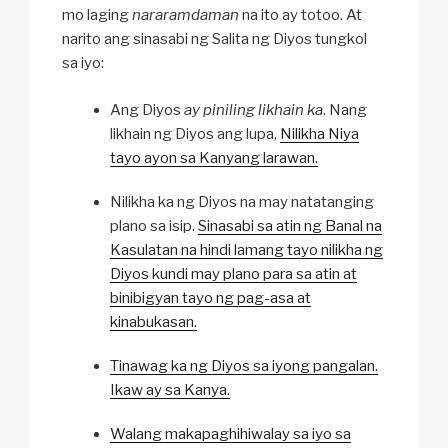
mo laging
nararamdaman
na ito ay totoo. At
narito ang sinasabi ng Salita ng Diyos tungkol
sa iyo:
Ang Diyos
ay piniling likhain ka
. Nang
likhain ng Diyos ang lupa,
Nilikha Niya
tayo ayon sa Kanyang larawan.
Nilikha ka ng Diyos na may natatanging
plano sa isip.
Sinasabi sa atin ng Banal na
Kasulatan na hindi lamang tayo nilikha ng
Diyos kundi may plano para sa atin at
binibigyan tayo ng pag-asa at
kinabukasan.
Tinawag ka ng Diyos sa iyong pangalan.
Ikaw ay sa Kanya.
Walang makapaghihiwalay sa iyo sa