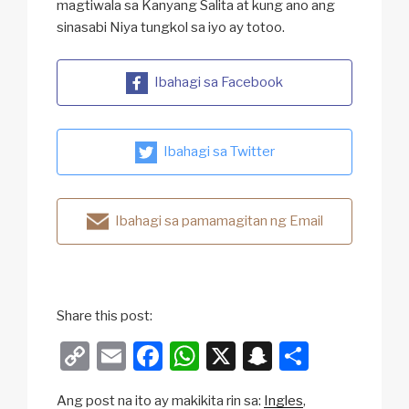
magtiwala sa Kanyang Salita at kung ano ang
sinasabi Niya tungkol sa iyo ay totoo.
Ibahagi sa Facebook
Ibahagi sa Twitter
Ibahagi sa pamamagitan ng Email
Share this post:
C
E
F
W
X
S
S
o
m
a
h
n
h
Ang post na ito ay makikita rin sa:
Ingles