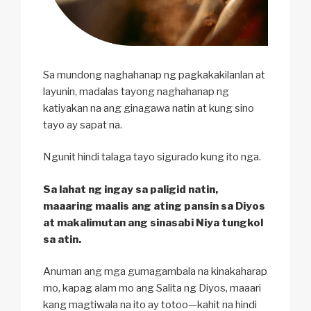
Sa mundong naghahanap ng pagkakakilanlan at
layunin, madalas tayong naghahanap ng
katiyakan na ang ginagawa natin at kung sino
tayo ay sapat na.
Ngunit hindi talaga tayo sigurado kung ito nga.
Sa lahat ng ingay sa paligid natin,
maaaring maalis ang ating pansin sa Diyos
at makalimutan ang sinasabi Niya tungkol
sa atin.
Anuman ang mga gumagambala na kinakaharap
mo, kapag alam mo ang Salita ng Diyos, maaari
kang magtiwala na ito ay totoo—kahit na hindi