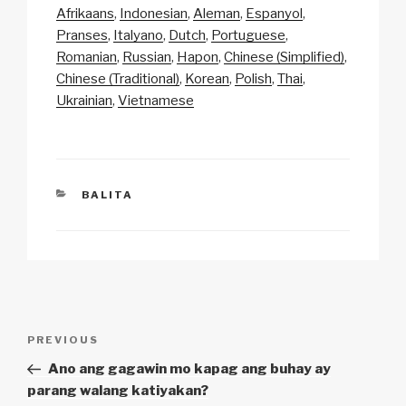
p
ail
c
at
a
ar
Afrikaans
Indonesian
Aleman
Espanyol
y
e
s
p
e
Pranses
Italyano
Dutch
Portuguese
Li
b
A
c
Romanian
Russian
Hapon
Chinese (Simplified)
Chinese (Traditional)
Korean
Polish
Thai
n
o
p
h
Ukrainian
Vietnamese
k
o
p
at
k
CATEGORIES
BALITA
Post
Previous
PREVIOUS
navigation
Post
Ano ang gagawin mo kapag ang buhay ay
parang walang katiyakan?