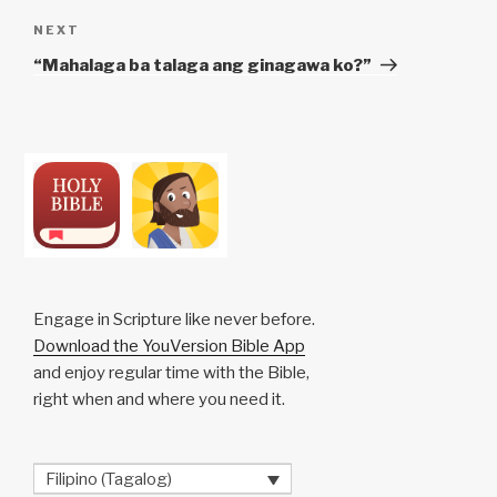
Next
NEXT
Post
“Mahalaga ba talaga ang ginagawa ko?”
Engage in Scripture like never before.
Download the YouVersion Bible App
and enjoy regular time with the Bible,
right when and where you need it.
Filipino (Tagalog)