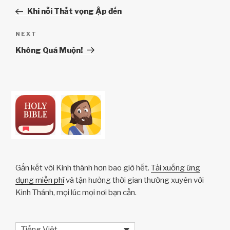
hướng
Post
Khi nỗi Thất vọng Ập đến
bài
viết
Next
NEXT
Post
Không Quá Muộn!
Gắn kết với Kinh thánh hơn bao giờ hết.
Tải xuống ứng
dụng miễn phí
và tận hưởng thời gian thường xuyên với
Kinh Thánh, mọi lúc mọi nơi bạn cần.
Tiếng Việt