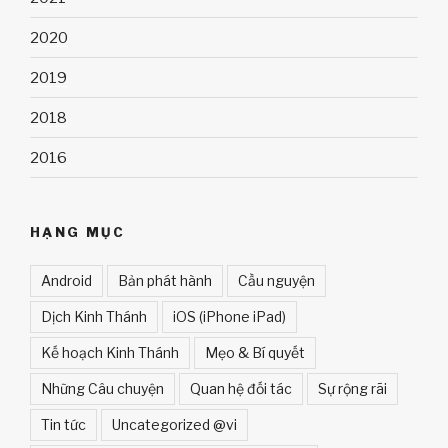
2020
2019
2018
2016
HẠNG MỤC
Android
Bản phát hành
Cầu nguyện
Dịch Kinh Thánh
iOS (iPhone iPad)
Kế hoạch Kinh Thánh
Mẹo & Bí quyết
Những Câu chuyện
Quan hệ đối tác
Sự rộng rãi
Tin tức
Uncategorized @vi