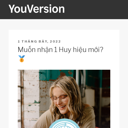
Skip
to
content
YOUVERSION
Seeking God every day.
POSTED
1 THÁNG BẢY, 2022
ON
Muốn nhận 1 Huy hiệu mới?