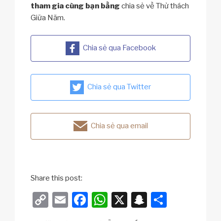
tham gia cùng bạn bằng
chia sẻ về Thử thách
Giữa Năm.
Chia sẻ qua Facebook
Chia sẻ qua Twitter
Chia sẻ qua email
Share this post:
C
E
F
W
X
S
S
o
m
a
h
n
h