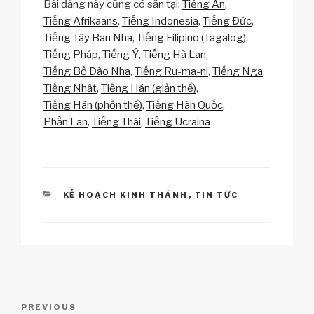
Bài đăng này cũng có sẵn tại:
Tiếng An
p
ail
c
at
a
ar
Tiếng Afrikaans
Tiếng Indonesia
Tiếng Đức
y
e
s
p
e
Tiếng Tây Ban Nha
Tiếng Filipino (Tagalog)
Li
b
A
c
Tiếng Pháp
Tiếng Ý
Tiếng Hà Lan
Tiếng Bồ Đào Nha
Tiếng Ru-ma-ni
Tiếng Nga
n
o
p
h
Tiếng Nhật
Tiếng Hán (giản thể)
k
o
p
at
Tiếng Hán (phồn thể)
Tiếng Hàn Quốc
k
Phần Lan
Tiếng Thái
Tiếng Ucraina
CATEGORIES
KẾ HOẠCH KINH THÁNH
,
TIN TỨC
Điều
Previous
PREVIOUS