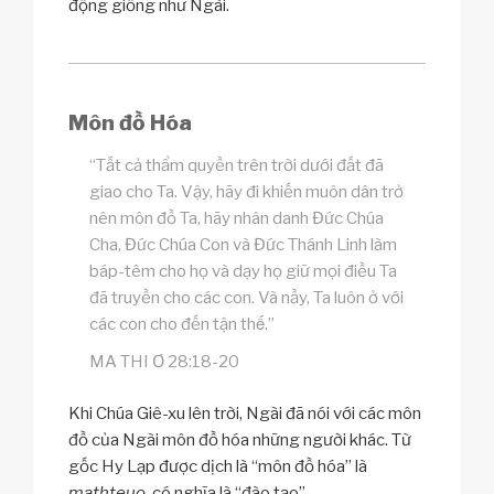
động giống như Ngài.
Môn đồ Hóa
“Tất cả thẩm quyền trên trời dưới đất đã
giao cho Ta. Vậy, hãy đi khiến muôn dân trở
nên môn đồ Ta, hãy nhân danh Đức Chúa
Cha, Đức Chúa Con và Đức Thánh Linh làm
báp-têm cho họ và dạy họ giữ mọi điều Ta
đã truyền cho các con. Và nầy, Ta luôn ở với
các con cho đến tận thế.”
MA THI Ơ 28:18-20
Khi Chúa Giê-xu lên trời, Ngài đã nói với các môn
đồ của Ngài môn đồ hóa những người khác. Từ
gốc Hy Lạp được dịch là “môn đồ hóa” là
mathteuo
, có nghĩa là “đào tạo”