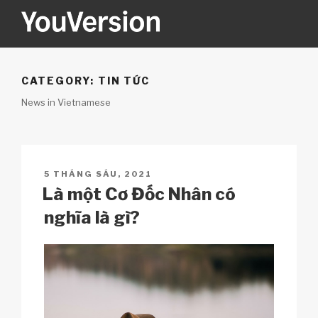
Skip
to
content
YOUVERSION
Seeking God every day.
CATEGORY:
TIN TỨC
News in Vietnamese
POSTED
5 THÁNG SÁU, 2021
ON
Là một Cơ Đốc Nhân có
nghĩa là gì?