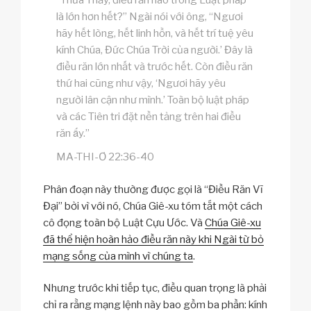
“Thưa Thầy, điều răn nào trong Luật pháp
là lớn hơn hết?” Ngài nói với ông, “Ngươi
hãy hết lòng, hết linh hồn, và hết trí tuệ yêu
kính Chúa, Đức Chúa Trời của người.’ Đây là
điều răn lớn nhất và trước hết. Còn điều răn
thứ hai cũng như vậy, ‘Ngươi hãy yêu
người lân cận như mình.’ Toàn bộ luật pháp
và các Tiên tri đặt nền tảng trên hai điều
răn ấy.”
MA-THI-Ơ 22:36-40
Phân đoạn này thường được gọi là “Điều Răn Vĩ
Đại” bởi vì với nó, Chúa Giê-xu tóm tắt một cách
cô đọng toàn bộ Luật Cựu Ước. Và
Chúa Giê-xu
đã thể hiện hoàn hảo điều răn này khi Ngài từ bỏ
mạng sống của mình vì chúng ta
.
Nhưng trước khi tiếp tục, điều quan trọng là phải
chỉ ra rằng mạng lệnh này bao gồm ba phần: kính