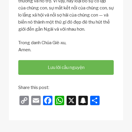
thương và hỗ trợ. Vì vậy, hãy loại bỏ sự cô lập
của chúng con, sự mất kết nối của chúng con, sự
lo lắng xã hội và nỗi sợ hãi của chúng con — và
biến nó thành một thứ gì đó đẹp đẽ thu hút thế
giới đến gần Ngài và với nhau hơn.
Trong danh Chúa Giê-xu,
Amen.
Lưu lời cầu nguyện
Share this post:
C
E
F
W
X
S
S
o
m
a
h
n
h
p
ail
c
at
a
ar
y
e
s
p
e