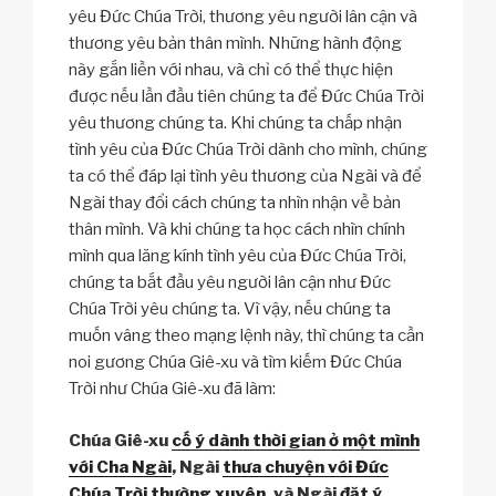
yêu Đức Chúa Trời, thương yêu người lân cận và
thương yêu bản thân mình. Những hành động
này gắn liền với nhau, và chỉ có thể thực hiện
được nếu lần đầu tiên chúng ta để Đức Chúa Trời
yêu thương chúng ta. Khi chúng ta chấp nhận
tình yêu của Đức Chúa Trời dành cho mình, chúng
ta có thể đáp lại tình yêu thương của Ngài và để
Ngài thay đổi cách chúng ta nhìn nhận về bản
thân mình. Và khi chúng ta học cách nhìn chính
mình qua lăng kính tình yêu của Đức Chúa Trời,
chúng ta bắt đầu yêu người lân cận như Đức
Chúa Trời yêu chúng ta. Vì vậy, nếu chúng ta
muốn vâng theo mạng lệnh này, thì chúng ta cần
noi gương Chúa Giê-xu và tìm kiếm Đức Chúa
Trời như Chúa Giê-xu đã làm:
Chúa Giê-xu
cố ý dành thời gian ở một mình
với Cha Ngài
, Ngài
thưa chuyện với Đức
Chúa Trời thường xuyên
, và Ngài
đặt ý