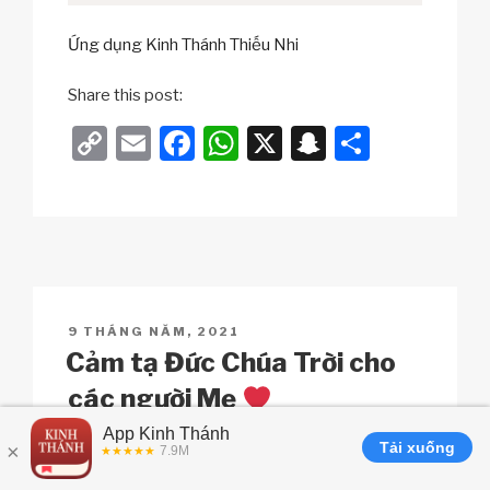
Ứng dụng Kinh Thánh Thiếu Nhi
Share this post:
C
E
F
W
X
S
S
o
m
a
h
n
h
p
ail
c
at
a
ar
y
e
s
p
e
Li
b
A
c
n
o
p
h
POSTED
9 THÁNG NĂM, 2021
k
o
p
at
ON
Cảm tạ Đức Chúa Trời cho
k
các người Mẹ