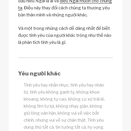
đầu hiểu Ngài là ai và
điều Ngài muốn cho chúng
ta
. Điều này thay đổi cách chúng ta thương yêu
bản thân mình và những người khác.
Và một trong những cách dễ dàng nhất để biết
được tình yêu của người khác trông như thế nào
là phân tích tình yêu là gì.
Yêu người khác
Tình yêu hay nhẫn nhục, tình yêu hay nhân
từ, tình yêu không ganh tỵ, không khoe
khoang, không tự cao, không cư xử trái lẽ,
không tìm tư lợi, không nhạy giận, không
giữ lòng oán hận, không vui về việc bất
chính, nhưng vui về sự chân thật. Tình yêu
dung thứ tất cả, tin tưởng tất cả, hy vọng