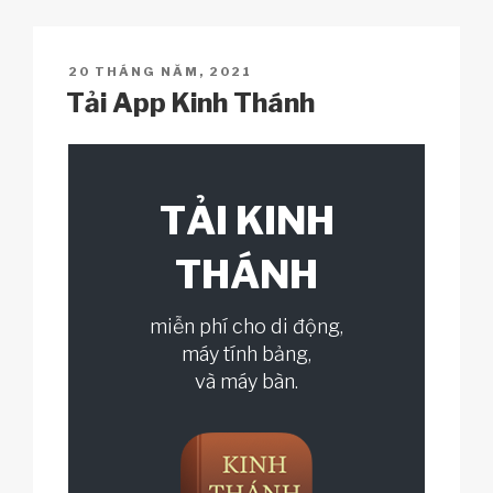
Li
b
A
c
n
o
p
h
POSTED
20 THÁNG NĂM, 2021
k
o
p
at
ON
Tải App Kinh Thánh
k
TẢI KINH
THÁNH
miễn phí cho di động,
máy tính bảng,
và máy bàn.