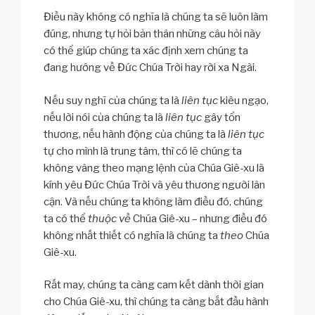
Điều này không có nghĩa là chúng ta sẽ luôn làm
đúng, nhưng tự hỏi bản thân những câu hỏi này
có thể giúp chúng ta xác định xem chúng ta
đang hướng về Đức Chúa Trời hay rời xa Ngài.
Nếu suy nghĩ của chúng ta là
liên tục
kiêu ngạo,
nếu lời nói của chúng ta là
liên tục
gây tổn
thương, nếu hành động của chúng ta là
liên tục
tự cho mình là trung tâm, thì có lẽ chúng ta
không vâng theo mạng lệnh của Chúa Giê-xu là
kính yêu Đức Chúa Trời và yêu thương người lân
cận. Và nếu chúng ta không làm điều đó, chúng
ta có thể
thuộc về
Chúa Giê-xu – nhưng điều đó
không nhất thiết có nghĩa là chúng ta
theo
Chúa
Giê-xu.
Rất may, chúng ta càng cam kết dành thời gian
cho Chúa Giê-xu, thì chúng ta càng bắt đầu hành