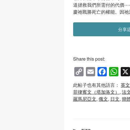
道拯救我們所需付的代價⋯
慶祂戰勝死亡的權能。因祂
分享
Share this post:
C
E
F
W
o
m
a
h
此帖子也有其他語言：
英文
p
ail
c
at
菲律賓文（塔加洛文）
法
y
e
s
羅馬尼亞文
俄文
日文
簡
Li
b
A
n
o
p
k
o
p