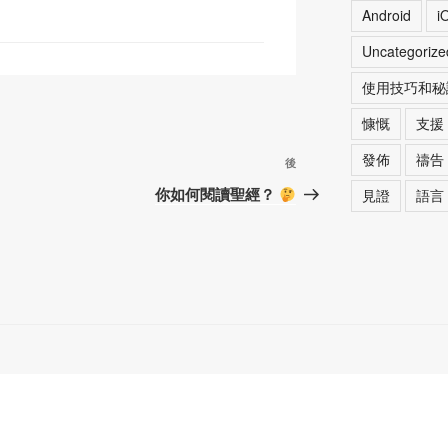
Android
i
Uncategorize
使用技巧和秘
慷慨
支援
發佈
禱告
下
後
篇
你如何閱讀聖經？
見證
語言
文
章