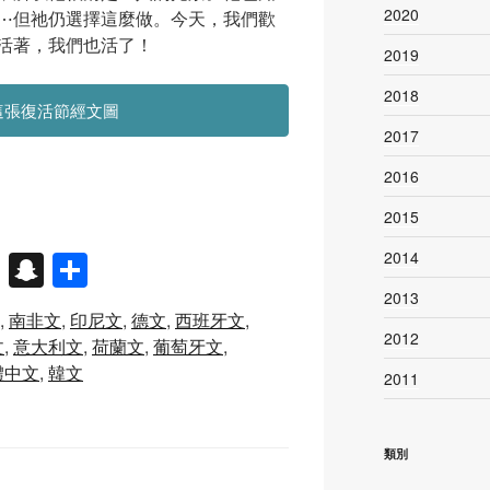
2020
⋯但祂仍選擇這麼做。今天，我們歡
活著，我們也活了！
2019
2018
這張復活節經文圖
2017
2016
2015
X
S
分
2014
n
享
2013
南非文
印尼文
德文
西班牙文
a
2012
文
意大利文
荷蘭文
葡萄牙文
p
體中文
韓文
2011
c
h
類別
at