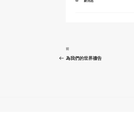
分
新消息
k
類
文
上
前
章
一
為我們的世界禱告
篇
導
文
覽
章