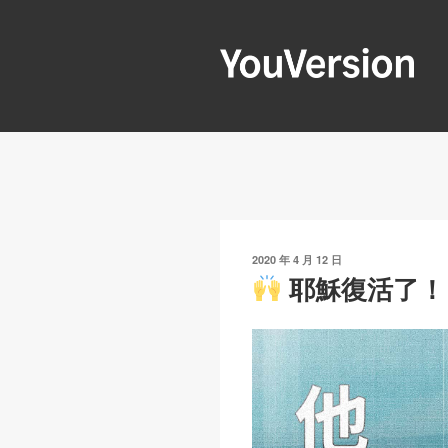
跳
至
內
容
YOUVERSIO
Seeking God every day.
發
2020 年 4 月 12 日
表
耶穌復活了！
於