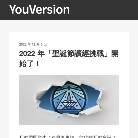
跳
至
內
YOUVERSION
Seeking God every day.
容
發
2022 年 12 月 5 日
表
2022 年「聖誕節讀經挑戰」開
於
始了！
我們周圍發生了這麼多事情，往往使我們忘記了