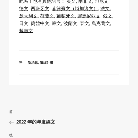
此帖子也有其他語言：
英文
南非文
印尼文
p
ail
c
at
a
德文
西班牙文
菲律賓文（塔加洛文）
法文
y
e
s
p
意大利文
荷蘭文
葡萄牙文
羅馬尼亞文
俄文
Li
b
A
c
日文
簡體中文
韓文
波蘭文
泰文
烏克蘭文
越南文
n
o
p
h
k
o
p
at
k
分
新消息
,
讀經計畫
類
文
上
前
章
一
2022 年的年度經文
導
篇
覽
文
下
後