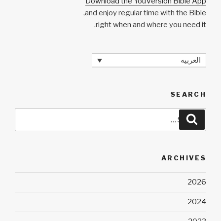
Download the YouVersion Bible App
and enjoy regular time with the Bible,
right when and where you need it.
العربيه
SEARCH
Search
Search
for:
ARCHIVES
2026
2024