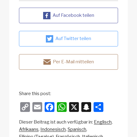
Auf Facebook teilen
Auf Twitter teilen
Per E-Mail mitteilen
Share this post:
C
E
F
W
X
S
T
o
m
a
h
n
eil
Dieser Beitrag ist auch verfügbar in:
Englisch
p
ail
c
at
a
e
Afrikaans
Indonesisch
Spanisch
y
e
s
p
n
Filipino (Tagalog)
Französisch
Italienisch