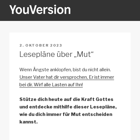
Zum
Inhalt
springen
YOUVERSION
Seeking God every day.
VERÖFFENTLICHT
2. OKTOBER 2023
AM
Lesepläne über „Mut“
Wenn Ängste anklopfen, bist du nicht allein.
Unser Vater hat dir versprochen, Er ist immer
bei dir. Wirf alle Lasten auf Ihn!
Stütze dich heute auf die Kraft Gottes
und entdecke mithilfe dieser Lesepläne,
wie du dich immer für Mut entscheiden
kannst.