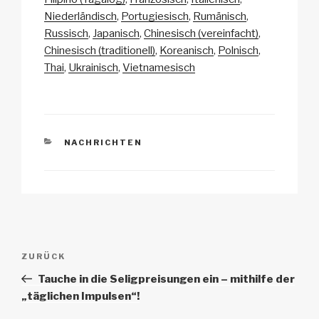
Li
b
A
c
Niederländisch
Portugiesisch
Rumänisch
Russisch
Japanisch
Chinesisch (vereinfacht)
n
o
p
h
Chinesisch (traditionell)
Koreanisch
Polnisch
k
o
p
at
Thai
Ukrainisch
Vietnamesisch
k
KATEGORIEN
NACHRICHTEN
Beitrags-
Vorheriger
ZURÜCK
Navigation
Beitrag
Tauche in die Seligpreisungen ein – mithilfe der
„täglichen Impulsen“!