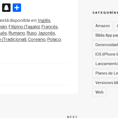
X
S
S
n
h
CATEGORÍA
está disponible en:
Inglés
a
ar
Amazon
mán
Filipino (Tagalo)
Francés
p
e
ués
Rumano
Ruso
Japonés
Biblia App pa
c
 (Tradicional)
Coreano
Polaco
Generosidad
h
iOS (iPhone i
at
Lanzamient
Planes de Le
Versiones bí
Web
NEXT
Next