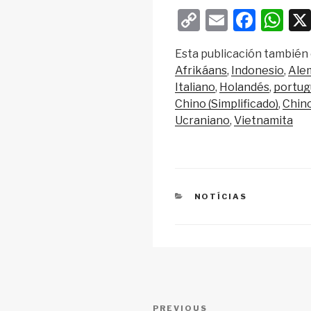
C
E
F
W
o
m
a
h
Esta publicación también 
p
ail
c
at
Afrikáans
Indonesio
Ale
y
e
s
Italiano
Holandés
portug
Li
b
A
Chino (Simplificado)
Chino
Ucraniano
Vietnamita
n
o
p
k
o
p
k
CATEGORIES
NOTÍCIAS
Post
Previous
PREVIOUS