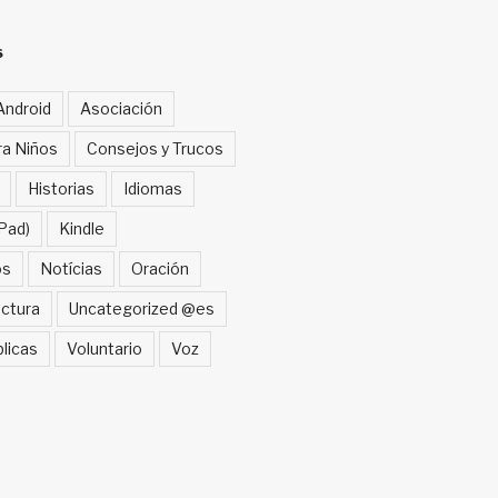
S
Android
Asociación
ra Niños
Consejos y Trucos
Historias
Idiomas
Pad)
Kindle
os
Notícias
Oración
ctura
Uncategorized @es
blicas
Voluntario
Voz