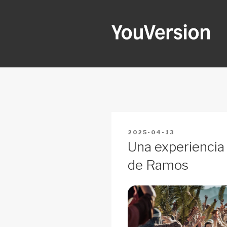
Skip
to
content
YOUVERSI
Seeking God every day.
POSTED
2025-04-13
ON
Una experiencia
de Ramos