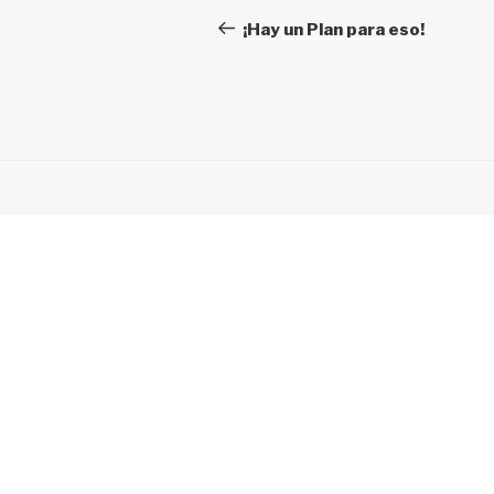
navigation
Post
¡Hay un Plan para eso!