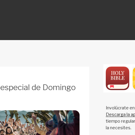
ON
 especial de Domingo
Involúcrate en
Descarga la ap
tiempo regular
la necesites.