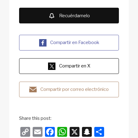
Recuérdamelo
Compartir en Facebook
Compartir en X
Compartir por correo electrónico
Share this post:
C
E
F
W
X
S
S