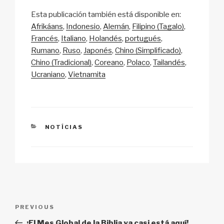
o
m
a
h
n
h
Esta publicación también está disponible en:
p
ail
c
at
a
ar
Afrikáans
Indonesio
Alemán
Filipino (Tagalo)
y
e
s
p
e
Francés
Italiano
Holandés
portugués
Li
b
A
c
Rumano
Ruso
Japonés
Chino (Simplificado)
Chino (Tradicional)
Coreano
Polaco
Tailandés
n
o
p
h
Ucraniano
Vietnamita
k
o
p
at
k
CATEGORIES
NOTÍCIAS
Post
Previous
PREVIOUS
navigation
Post
¡El Mes Global de la Biblia ya casi está aquí!