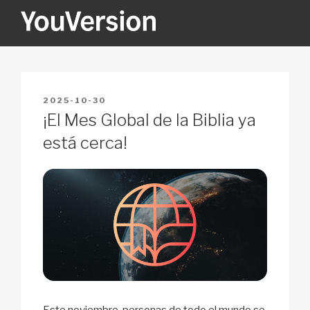
Skip
to
content
YOUVERSION
Seeking God every day.
POSTED
2025-10-30
ON
¡El Mes Global de la Biblia ya
está cerca!
Este noviembre, personas de todo el mundo se