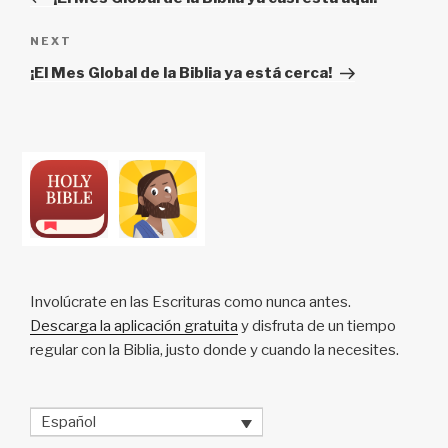
Next
NEXT
Post
¡El Mes Global de la Biblia ya está cerca!
Involúcrate en las Escrituras como nunca antes.
Descarga la aplicación gratuita
y disfruta de un tiempo
regular con la Biblia, justo donde y cuando la necesites.
Español