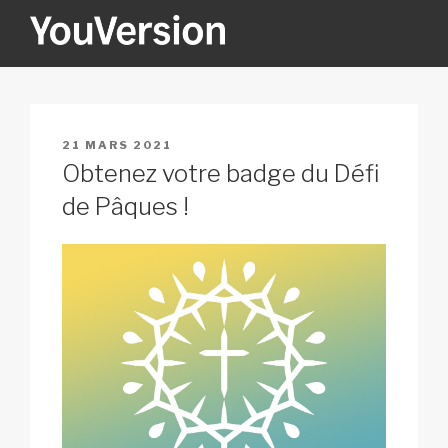
Aller
au
contenu
YOUVERSION
Seeking God every day.
principal
PUBLIÉ
21 MARS 2021
LE
Obtenez votre badge du Défi
de Pâques !