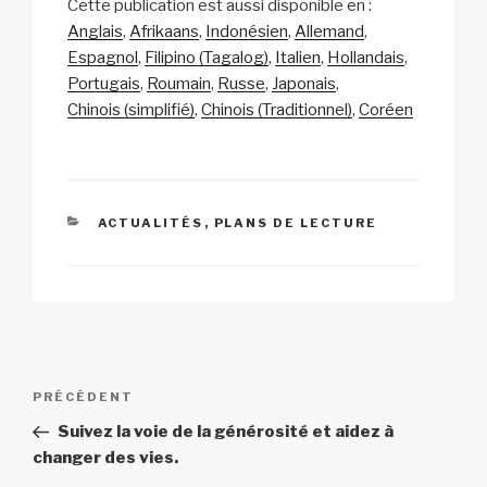
Cette publication est aussi disponible en :
p
ail
c
at
a
ta
Anglais
Afrikaans
Indonésien
Allemand
y
e
s
p
g
Espagnol
Filipino (Tagalog)
Italien
Hollandais
Li
b
A
c
er
Portugais
Roumain
Russe
Japonais
Chinois (simplifié)
Chinois (Traditionnel)
Coréen
n
o
p
h
k
o
p
at
k
CATÉGORIES
ACTUALITÉS
,
PLANS DE LECTURE
Navigation
Article
PRÉCÉDENT
de
précédent
Suivez la voie de la générosité et aidez à
l’article
changer des vies.