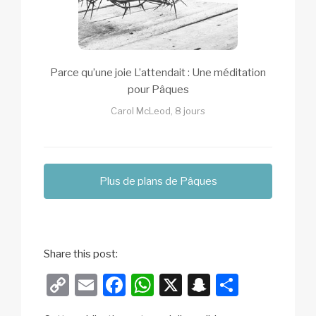
Parce qu’une joie L’attendait : Une méditation
pour Pâques
Carol McLeod, 8 jours
Plus de plans de Pâques
Share this post:
C
E
F
W
X
S
P
o
m
a
h
n
ar