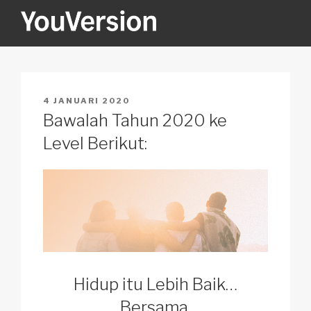
Skip
to
content
YOUVERSION
Seeking God every day.
POSTED
4 JANUARI 2020
ON
Bawalah Tahun 2020 ke
Level Berikut:
Hidup itu Lebih Baik…
Bersama.