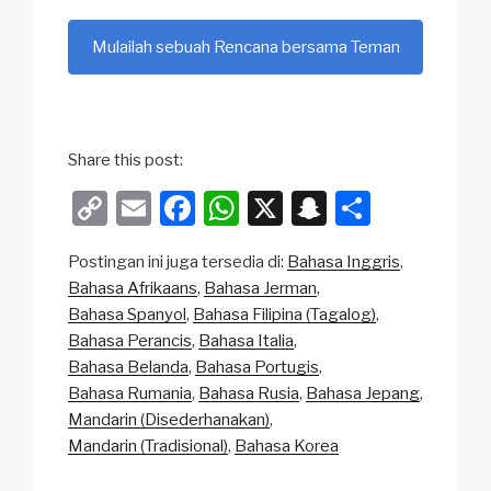
Mulailah sebuah Rencana bersama Teman
Share this post:
C
E
F
W
X
S
S
o
m
a
h
n
h
Postingan ini juga tersedia di:
Bahasa Inggris
p
ail
c
at
a
ar
Bahasa Afrikaans
Bahasa Jerman
y
e
s
p
e
Bahasa Spanyol
Bahasa Filipina (Tagalog)
Li
b
A
c
Bahasa Perancis
Bahasa Italia
Bahasa Belanda
Bahasa Portugis
n
o
p
h
Bahasa Rumania
Bahasa Rusia
Bahasa Jepang
k
o
p
at
Mandarin (Disederhanakan)
k
Mandarin (Tradisional)
Bahasa Korea