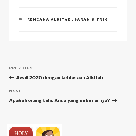
CATEGORIES
RENCANA ALKITAB
,
SARAN & TRIK
Navigasi
Previous
PREVIOUS
pos
Post
Awali 2020 dengan kebiasaan Alkitab:
Next
NEXT
Post
Apakah orang tahu Anda yang sebenarnya?