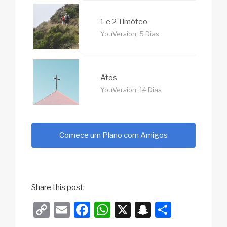
1 e 2 Timóteo
YouVersion, 5 Dias
Atos
YouVersion, 14 Dias
Comece um Plano com Amigos
Share this post:
C
E
F
W
X
S
S
o
m
a
h
n
h