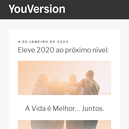
Pular
para
o
YOUVERSION
Seeking God every day.
conteúdo
PUBLICADO
4 DE JANEIRO DE 2020
EM
Eleve 2020 ao próximo nível:
A Vida é Melhor… Juntos.