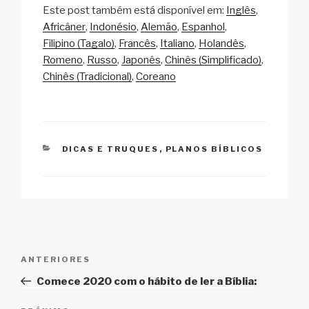
Este post também está disponível em:
Inglês
p
ail
c
at
a
ar
Africâner
Indonésio
Alemão
Espanhol
y
e
s
p
e
Filipino (Tagalo)
Francês
Italiano
Holandês
Li
b
A
c
Romeno
Russo
Japonês
Chinês (Simplificado)
Chinês (Tradicional)
Coreano
n
o
p
h
k
o
p
at
k
CATEGORIAS
DICAS E TRUQUES
,
PLANOS BÍBLICOS
Navegação
Post
ANTERIORES
de
anterior
Comece 2020 com o hábito de ler a Bíblia:
Post