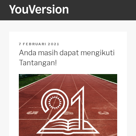
Skip
to
content
YOUVERSION
Seeking God every day.
POSTED
7 FEBRUARI 2021
ON
Anda masih dapat mengikuti
Tantangan!