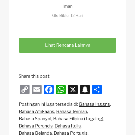
Iman
Glo Bible, 12 Hari
Lihat Rencana Lainnya
Share this post:
C
E
F
W
X
S
S
o
m
a
h
n
h
Postingan ini juga tersedia di:
Bahasa Inggris
p
ail
c
at
a
ar
Bahasa Afrikaans
Bahasa Jerman
y
e
s
p
e
Bahasa Spanyol
Bahasa Filipina (Tagalog)
Li
b
A
c
Bahasa Perancis
Bahasa Italia
Bahasa Belanda
Bahasa Portugis