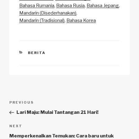
n
o
p
h
Bahasa Rumania
Bahasa Rusia
Bahasa Jepang
k
o
p
at
Mandarin (Disederhanakan)
k
Mandarin (Tradisional)
Bahasa Korea
CATEGORIES
BERITA
Navigasi
Previous
PREVIOUS
pos
Post
Lari Maju: Mulai Tantangan 21 Hari!
Next
NEXT
Post
Memperkenalkan Temukan: Cara baru untuk