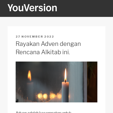
Skip
to
content
YOUVERSION
Seeking God every day.
POSTED
27 NOVEMBER 2022
ON
Rayakan Adven dengan
Rencana Alkitab ini.
Adven adalah kesempatan untuk