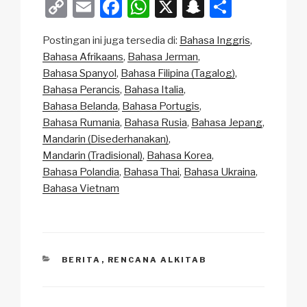
C
E
F
W
X
S
S
o
m
a
h
n
h
Postingan ini juga tersedia di:
Bahasa Inggris
p
ail
c
at
a
ar
Bahasa Afrikaans
Bahasa Jerman
y
e
s
p
e
Bahasa Spanyol
Bahasa Filipina (Tagalog)
Li
b
A
c
Bahasa Perancis
Bahasa Italia
Bahasa Belanda
Bahasa Portugis
n
o
p
h
Bahasa Rumania
Bahasa Rusia
Bahasa Jepang
k
o
p
at
Mandarin (Disederhanakan)
k
Mandarin (Tradisional)
Bahasa Korea
Bahasa Polandia
Bahasa Thai
Bahasa Ukraina
Bahasa Vietnam
CATEGORIES
BERITA
,
RENCANA ALKITAB