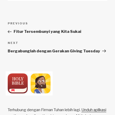
Navigasi
Previous
PREVIOUS
pos
Post
Fitur Tersembunyi yang Kita Sukai
Next
NEXT
Post
Bergabunglah dengan Gerakan Giving Tuesday
Terhubung dengan Firman Tuhan lebih lagi.
Unduh aplikasi