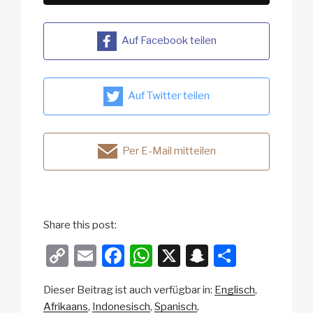
Auf Facebook teilen
Auf Twitter teilen
Per E-Mail mitteilen
Share this post:
C
E
F
W
X
S
T
o
m
a
h
n
eil
Dieser Beitrag ist auch verfügbar in:
Englisch
p
ail
c
at
a
e
Afrikaans
Indonesisch
Spanisch