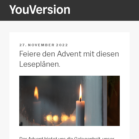
Zum
Inhalt
springen
YOUVERSION
Seeking God every day.
VERÖFFENTLICHT
27. NOVEMBER 2022
AM
Feiere den Advent mit diesen
Leseplänen.
Der Advent bietet uns die Gelegenheit, unser