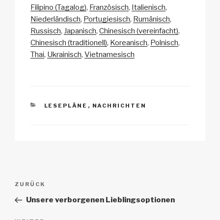
y
e
s
p
n
Filipino (Tagalog)
Französisch
Italienisch
Li
b
A
c
Niederländisch
Portugiesisch
Rumänisch
Russisch
Japanisch
Chinesisch (vereinfacht)
n
o
p
h
Chinesisch (traditionell)
Koreanisch
Polnisch
k
o
p
at
Thai
Ukrainisch
Vietnamesisch
k
KATEGORIEN
LESEPLÄNE
,
NACHRICHTEN
Beitrags-
Vorheriger
ZURÜCK
Navigation
Beitrag
Unsere verborgenen Lieblingsoptionen