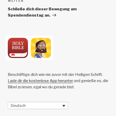
Nächster
WEITER
Beitrag
Schließe dich dieser Bewegung am
Spendendienstag an.
Beschäftige dich wie nie zuvor mit der Heiligen Schrift.
Lade dir die kostenlose App herunter
und genieße es, die
Bibel zu lesen, egal wo du gerade bist.
Deutsch