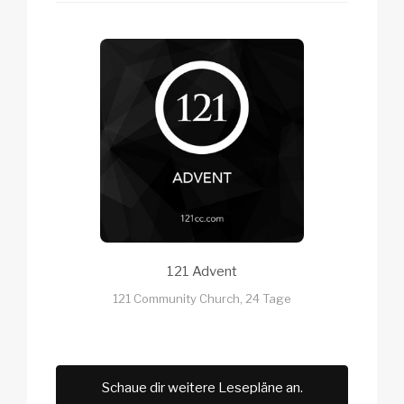
121 Advent
121 Community Church, 24 Tage
Schaue dir weitere Lesepläne an.