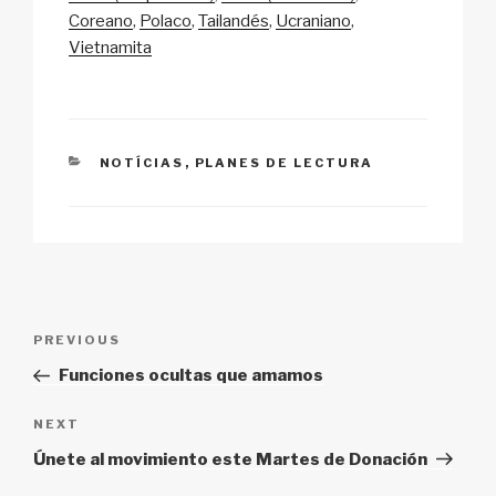
n
o
p
h
Coreano
Polaco
Tailandés
Ucraniano
k
o
p
at
Vietnamita
k
CATEGORIES
NOTÍCIAS
,
PLANES DE LECTURA
Post
Previous
PREVIOUS
navigation
Post
Funciones ocultas que amamos
Next
NEXT
Post
Únete al movimiento este Martes de Donación