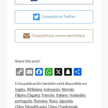
Compartir en Twitter
Compartir por correo electrónico
Share this post:
C
E
F
W
X
S
S
o
m
a
h
n
h
Esta publicación también está disponible en:
p
ail
c
at
a
ar
Inglés
Afrikáans
Indonesio
Alemán
y
e
s
p
e
Filipino (Tagalo)
Francés
Italiano
Holandés
Li
b
A
c
portugués
Rumano
Ruso
Japonés
Chino (Simplificado)
Chino (Tradicional)