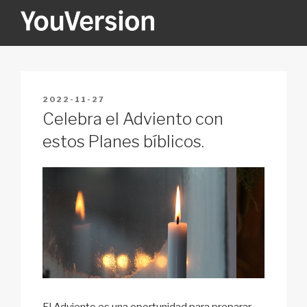
Skip
to
content
YOUVERSION
Seeking God every day.
POSTED
2022-11-27
ON
Celebra el Adviento con
estos Planes bíblicos.
El Adviento es una oportunidad para preparar